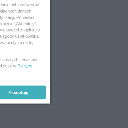
adanie odbiorców oraz
okładnych danych
yfikacji. Ponieważ
knięcie „Akceptuję”.
rywatności znajdujący
ją zgody użytkownika,
wania tylko na tej
 z naszych serwisów
jdziesz w
Polityce
Akceptuję