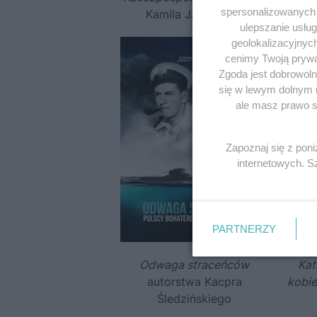
spersonalizowanych r
Kamila Janickiego
ulepszanie usłu
geolokalizacyjnyc
cenimy Twoją prywat
Zgoda jest dobrowoln
się w lewym dolnym 
ale masz prawo sp
Zapoznaj się z pon
internetowych. 
PARTNERZY
Odwaga straceńców
Kat
autorstwa Kacpra
kobie
Śledzińskiego