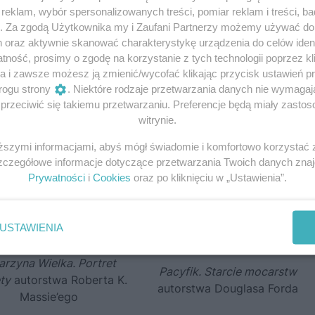
eklam, wybór spersonalizowanych treści, pomiar reklam i treści, b
Braithwaite’a
autorstwa Ziemowita Szczerka
g. Za zgodą Użytkownika my i Zaufani Partnerzy możemy używać d
h oraz aktywnie skanować charakterystykę urządzenia do celów ident
ność, prosimy o zgodę na korzystanie z tych technologii poprzez kli
a i zawsze możesz ją zmienić/wycofać klikając przycisk ustawień p
rogu strony
. Niektóre rodzaje przetwarzania danych nie wymaga
rzeciwić się takiemu przetwarzaniu. Preferencje będą miały zastoso
witrynie.
iższymi informacjami, abyś mógł świadomie i komfortowo korzystać
Szczegółowe informacje dotyczące przetwarzania Twoich danych zna
Prywatności
i
Cookies
oraz po kliknięciu w „Ustawienia”.
USTAWIENIA
arzyna Wielka. Portret
Pacyfik. Starcie mocarstw
ty
autorstwa Roberta K.
autorstwa
Douglasa Forda
Massie’ego