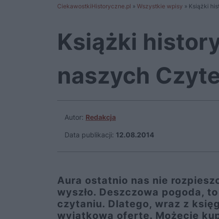
CiekawostkiHistoryczne.pl
»
Wszystkie wpisy
»
Książki hi
Książki histor
naszych Czyte
Autor:
Redakcja
Data publikacji:
12.08.2014
Aura ostatnio nas nie rozpieszc
wyszło. Deszczowa pogoda, to 
czytaniu. Dlatego, wraz z ksi
wyjątkową ofertę. Możecie kup