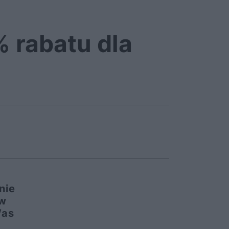
% rabatu dla
nie
 w
Was