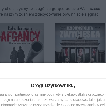
 my chcielibyśmy szczególnie gorąco polecić Wam sześć
óre naszym zdaniem zdecydowanie powinniście sięgnąć:
Drogi Użytkowniku,
ufanych partnerów oraz inne podmioty z ciekawostkihistoryczne.pl
gańcy. Ostatnia wojna
Rzeczpospolita zwycięska.
macje na urządzeniu oraz przetwarzamy dane osobowe, takie jak unik
informacje wysyłane przez urządzenie czy dane przeglądania w cel
rium
autorstwa Rodrica
Alternatywna historia Polski