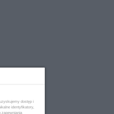
 uzyskujemy dostęp i
alne identyfikatory,
u zapewniania