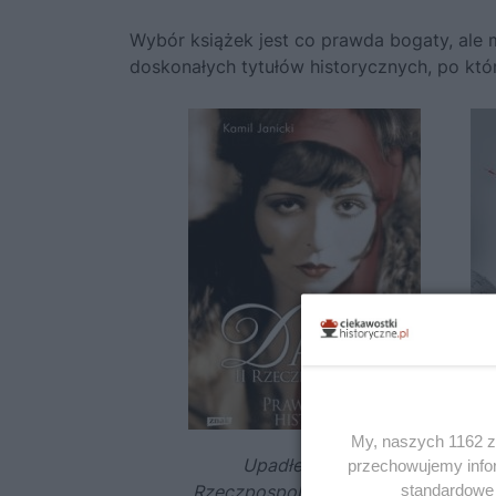
Wybór książek jest co prawda bogaty, ale
doskonałych tytułów historycznych, po kt
My, naszych 1162 za
Upadłe damy II
Af
przechowujemy infor
standardowe 
Rzeczpospolitej
autorstwa
impe