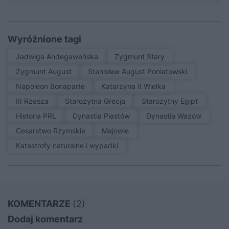
Wyróżnione tagi
Jadwiga Andegaweńska
Zygmunt Stary
Zygmunt August
Stanisław August Poniatowski
Napoleon Bonaparte
Katarzyna II Wielka
III Rzesza
Starożytna Grecja
Starożytny Egipt
Historia PRL
Dynastia Piastów
Dynastia Wazów
Cesarstwo Rzymskie
Majowie
Katastrofy naturalne i wypadki
KOMENTARZE
(2)
Dodaj komentarz