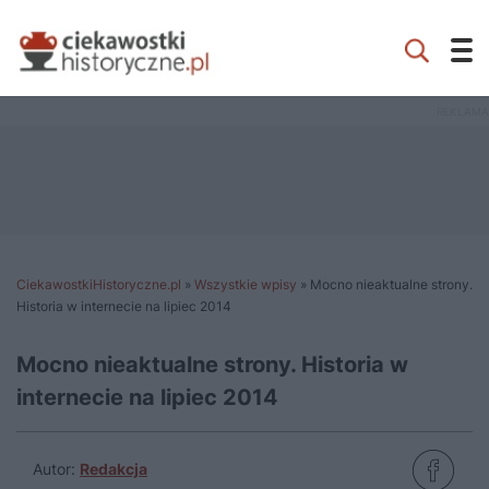
CiekawostkiHistoryczne.pl
»
Wszystkie wpisy
»
Mocno nieaktualne strony.
Historia w internecie na lipiec 2014
Mocno nieaktualne strony. Historia w
internecie na lipiec 2014
Autor:
Redakcja