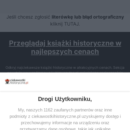
Jeśli chcesz zgłosić
literówkę lub błąd ortograficzny
kliknij TUTAJ
.
Przeglądaj książki historyczne w
najlepszych cenach
Odkryj najciekawsze książki historyczne w atrakcyjnych cenach. Sekcja
powstała we współpracy z Lubimyczytac.pl, największą społecznością
miłośników literatury w Polsce – dzięki temu możesz wybierać spośród
tytułów najwyżej ocenianych przez czytelników.
Drogi Użytkowniku,
My, naszych 1162 zaufanych partnerów oraz inne
podmioty z ciekawostkihistoryczne.pl uzyskujemy dostęp i
SERWIS
przechowujemy informacje na urządzeniu oraz
przetwarzamy dane osobowe, takie jak unikalne
SPOŁECZNOŚĆ