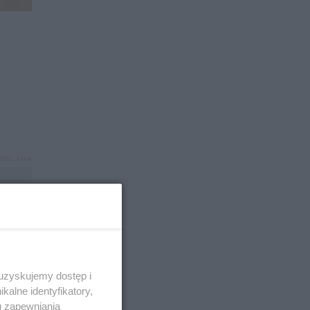
 uzyskujemy dostęp i
alne identyfikatory,
u zapewniania