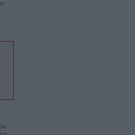
gu
óły
ach