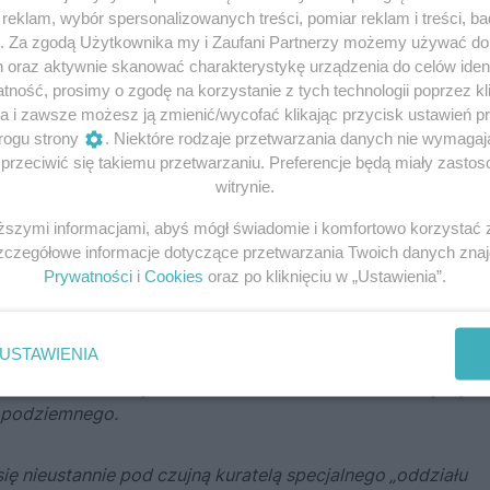
eklam, wybór spersonalizowanych treści, pomiar reklam i treści, b
g. Za zgodą Użytkownika my i Zaufani Partnerzy możemy używać d
h oraz aktywnie skanować charakterystykę urządzenia do celów ident
ność, prosimy o zgodę na korzystanie z tych technologii poprzez kli
a i zawsze możesz ją zmienić/wycofać klikając przycisk ustawień p
rogu strony
. Niektóre rodzaje przetwarzania danych nie wymaga
rzeciwić się takiemu przetwarzaniu. Preferencje będą miały zastoso
witrynie.
odziemia, którzy na co dzień absolutnie nie mogli kontak
zność. Służba ta jednak – jak podkreśla w swojej książce
„
iższymi informacjami, abyś mógł świadomie i komfortowo korzystać
 ryzyko:
Szczegółowe informacje dotyczące przetwarzania Twoich danych zna
Prywatności
i
Cookies
oraz po kliknięciu w „Ustawienia”.
adko przekazywano do dyspozycji ruchu podziemnego.
 musiała przebywać tam, gdzie łatwo ją było odszukać i be
USTAWIENIA
a czy adresu. Dopóki pracowała dla nas, nie mogła się u
 razie oznaczałoby to bowiem urwanie kontaktów między
u podziemnego.
się nieustannie pod czujną kuratelą specjalnego „oddziału