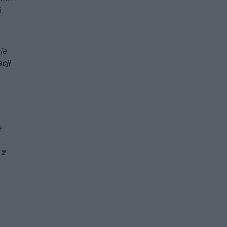
i
je
cji
ę
 z