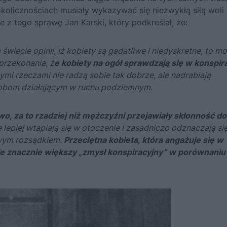
kolicznościach musiały wykazywać się niezwykłą siłą woli 
z tego sprawę Jan Karski, który podkreślał, że:
iecie opinii, iż kobiety są gadatliwe i niedyskretne, to mo
przekonania, ż
e kobiety na ogół sprawdzają się w konspira
mi rzeczami nie radzą sobie tak dobrze, ale nadrabiają
sobom działającym w ruchu podziemnym.
o, za to rzadziej niż mężczyźni przejawiały skłonność do
e lepiej wtapiają się w otoczenie i zasadniczo odznaczają si
owym rozsądkiem.
Przeciętna kobieta, która angażuje się w
uje znacznie większy „zmysł konspiracyjny” w porównaniu