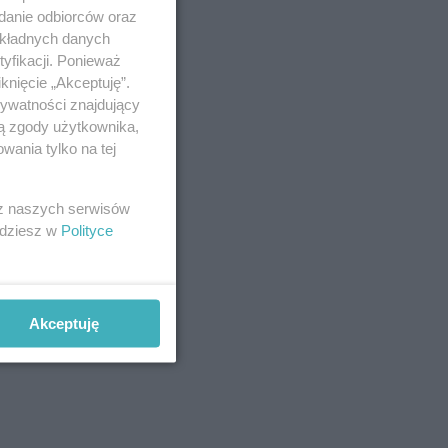
adanie odbiorców oraz
okładnych danych
yfikacji. Ponieważ
knięcie „Akceptuję”.
rywatności znajdujący
ją zgody użytkownika,
wania tylko na tej
tować
Tajne
 z naszych serwisów
jdziesz w
Polityce
z
Akceptuję
kryć