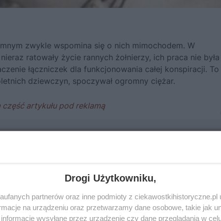
iemnym zwykle wspomina się o nich mimochodem. W
 nieraz ratowały życie rannych żołnierzy, ich praca nie była
czenie łączniczek dla funkcjonowania całej konspiracji. To
toletnich dziewczyn, spoczywał ogromny ciężar.
Drogi Użytkowniku,
ufanych partnerów oraz inne podmioty z ciekawostkihistoryczne.pl
macje na urządzeniu oraz przetwarzamy dane osobowe, takie jak unik
informacje wysyłane przez urządzenie czy dane przeglądania w cel