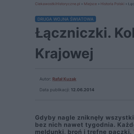
CiekawostkiHistoryczne.pl
»
Miejsce
»
Historia Polski
»
Łąc
DRUGA WOJNA ŚWIATOWA
Łączniczki. Ko
Krajowej
Autor:
Rafał Kuzak
Data publikacji:
12.06.2014
Gdyby nagle zniknęły wszystki
bez nich nawet tygodnia. Każ
meldunki, broń i trefne paczk