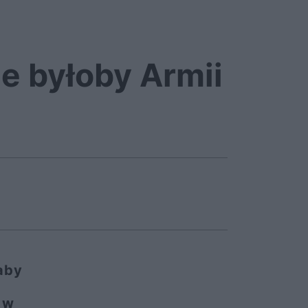
ie byłoby Armii
aby
 w