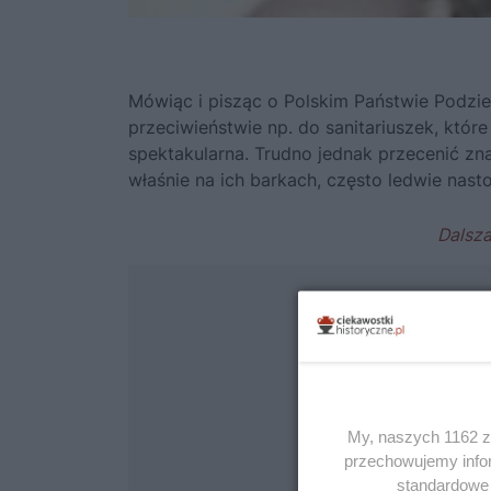
Mówiąc i pisząc o Polskim Państwie Podz
przeciwieństwie np. do sanitariuszek, które
spektakularna. Trudno jednak przecenić zna
właśnie na ich barkach, często ledwie nas
My, naszych 1162 za
przechowujemy infor
standardowe 