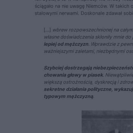
ściągało na nie uwagę Niemców. W takich o
stalowymi nerwami. Doskonale zdawał sobie 
[…]
wbrew rozpowszechnionej na całym św
własne doświadczenia skłoniły mnie do 
lepiej od mężczyzn
. Wprawdzie z pewny
ważniejszymi zaletami, niezbędnymi o
Szybciej dostrzegają niebezpieczeństw
chowania głowy w piasek
. Niewątpliwi
większą ostrożnością, dyskrecją i zdr
sekretne działania polityczne, wykaz
typowym mężczyzną
.