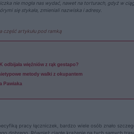
niczka nie mogła nas wydać, nawet na torturach, gdyż w cią
rymi się stykała, zmieniali nazwiska i adresy
.
a część artykułu pod ramką
AK odbijała więźniów z rąk gestapo?
j nietypowe metody walki z okupantem
ta Pawiaka
pecyfiką pracy łączniczek, bardzo wiele osób znało szczeg
czego dobrego. Również ciągłe krążenie na tych samych tras