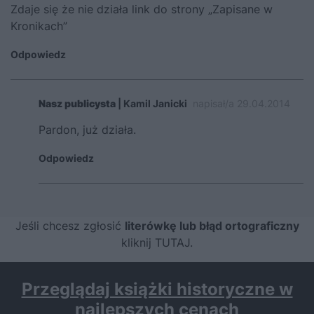
Zdaje się że nie działa link do strony „Zapisane w
Kronikach”
Odpowiedz
Nasz publicysta
| Kamil Janicki
napisał/a 29.04.2014
Pardon, już działa.
Odpowiedz
Jeśli chcesz zgłosić
literówkę lub błąd ortograficzny
kliknij TUTAJ
.
Przeglądaj książki historyczne w
najlepszych cenach