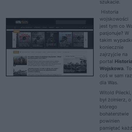
szukacie.
Historia
wojskowości
jest tym co W
pasjonuje? W
takim wypadk
koniecznie
zajrzyjcie na
portal
Histori
Wojskowa
. To
coś w sam raz
dla Was.
Witold Pilecki,
był żołnierz, o
którego
bohaterstwie
powinien
pamiętać każ