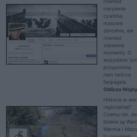
również
cierpienie
cywilów,
masowe
zbrodnie, ale
również
zabawne
momenty. O
wszystkim ty
przypomina
nam twórca
fanpage’a
Oblicza Wojn
Historia w wer
regionalnej?
Czemu nie. Jeś
bliskie są Wa
Warmia i Mazu
to powinien