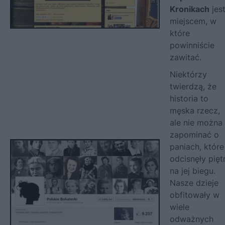
Kronikach
jes
miejscem, w
które
powinniście
zawitać.
Niektórzy
twierdzą, że
historia to
męska rzecz,
ale nie można
zapominać o
paniach, które
odcisnęły pięt
na jej biegu.
Nasze dzieje
obfitowały w
wiele
odważnych