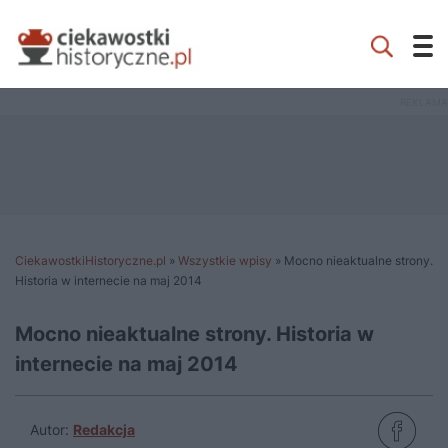
CiekawostkiHistoryczne.pl
»
Wszystkie wpisy
»
Mocno nieaktualne strony.
Historia w internecie na maj 2014
Mocno nieaktualne strony. Historia w
internecie na maj 2014
Autor:
Redakcja