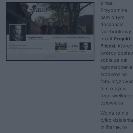
z nas.
Przypomina
nam o tym
doskonale
facebookowy
profil
Projekt:
Pilecki
, które
twórcy postaw
sobie za cel
zgromadzenie
środków na
fabularyzowa
film o życiu
tego wielkieg
człowieka
Wojna to nie
tylko działania
militarne, to