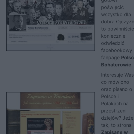
poświęcić
wszystko dla
dobra Ojczyzn
to powinniście
koniecznie
odwiedzić
facebookowy
fanpage
Polsc
Bohaterowie
.
Interesuje Was
co mówiono
oraz pisano o
Polsce i
Polakach na
przestrzeni
dziejów? Jeżel
tak, to strona
Zapisane w