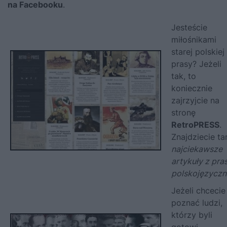
na Facebooku
.
Jesteście
miłośnikami
starej polskiej
prasy? Jeżeli
tak, to
koniecznie
zajrzyjcie na
stronę
RetroPRESS
.
Znajdziecie t
najciekawsze
artykuły z pra
polskojęzyczn
Jeżeli chcecie
poznać ludzi,
którzy byli
gotowi