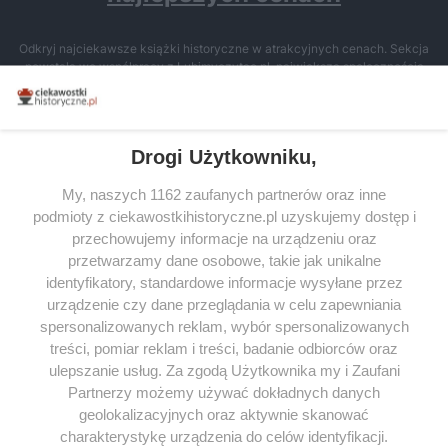
Odkryj najciekawsze książki historyczne w atrakcyjnych cenach. Sekcja
powstała we współpracy z Lubimyczytac.pl, największą społecznością
miłośników literatury w Polsce – dzięki temu możesz wybierać spośród
tytułów najwyżej ocenianych przez czytelników.
Drogi Użytkowniku,
My, naszych 1162 zaufanych partnerów oraz inne
podmioty z ciekawostkihistoryczne.pl uzyskujemy dostęp i
SERWIS
przechowujemy informacje na urządzeniu oraz
przetwarzamy dane osobowe, takie jak unikalne
SPOŁECZNOŚĆ
identyfikatory, standardowe informacje wysyłane przez
WSPÓŁPRACA
urządzenie czy dane przeglądania w celu zapewniania
spersonalizowanych reklam, wybór spersonalizowanych
KONTAKT
treści, pomiar reklam i treści, badanie odbiorców oraz
ulepszanie usług. Za zgodą Użytkownika my i Zaufani
Partnerzy możemy używać dokładnych danych
geolokalizacyjnych oraz aktywnie skanować
ODWIEDŹ RÓWNIEŻ:
charakterystykę urządzenia do celów identyfikacji.