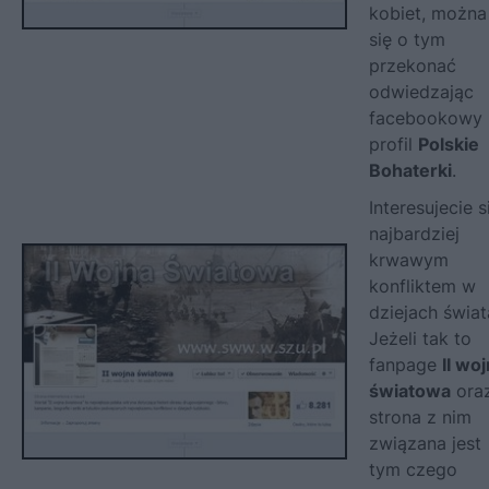
kobiet, można
się o tym
przekonać
odwiedzając
facebookowy
profil
Polskie
Bohaterki
.
Interesujecie s
najbardziej
krwawym
konfliktem w
dziejach świat
Jeżeli tak to
fanpage
II wo
światowa
ora
strona z nim
związana jest
tym czego