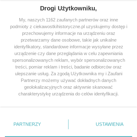
Drogi Użytkowniku,
My, naszych 1162 zaufanych partnerów oraz inne
podmioty z ciekawostkihistoryczne.pl uzyskujemy dostęp i
SERWIS
przechowujemy informacje na urządzeniu oraz
przetwarzamy dane osobowe, takie jak unikalne
SPOŁECZNOŚĆ
identyfikatory, standardowe informacje wysyłane przez
WSPÓŁPRACA
urządzenie czy dane przeglądania w celu zapewniania
spersonalizowanych reklam, wybór spersonalizowanych
KONTAKT
treści, pomiar reklam i treści, badanie odbiorców oraz
ulepszanie usług. Za zgodą Użytkownika my i Zaufani
Partnerzy możemy używać dokładnych danych
geolokalizacyjnych oraz aktywnie skanować
ODWIEDŹ RÓWNIEŻ:
charakterystykę urządzenia do celów identyfikacji.
Ponieważ cenimy Twoją prywatność, prosimy o zgodę na
korzystanie z tych technologii poprzez kliknięcie
„Akceptuję”. Zgoda jest dobrowolna i zawsze możesz ją
zmienić/wycofać klikając przycisk ustawień prywatności
PARTNERZY
USTAWIENIA
znajdujący się w lewym dolnym rogu strony
. Niektóre
Lubimyczytac.pl • Największy serwis o
książkach
Twojahistoria.pl • Historia jakiej nie znasz
rodzaje przetwarzania danych nie wymagają zgody