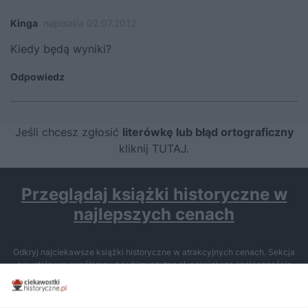
Kinga
napisał/a 02.07.2012
Kiedy będą wyniki?
Odpowiedz
Jeśli chcesz zgłosić
literówkę lub błąd ortograficzny
kliknij TUTAJ
.
Przeglądaj książki historyczne w
najlepszych cenach
Odkryj najciekawsze książki historyczne w atrakcyjnych cenach. Sekcja
powstała we współpracy z Lubimyczytac.pl, największą społecznością
miłośników literatury w Polsce – dzięki temu możesz wybierać spośród
tytułów najwyżej ocenianych przez czytelników.