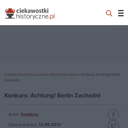
CiekawostkiHistoryczne.pl
»
Wszystkie wpisy
»
Konkurs: Achtung! Berlin
Zachodni
Konkurs: Achtung! Berlin Zachodni
Autor:
Redakcja
Data publikacji:
12.06.2012