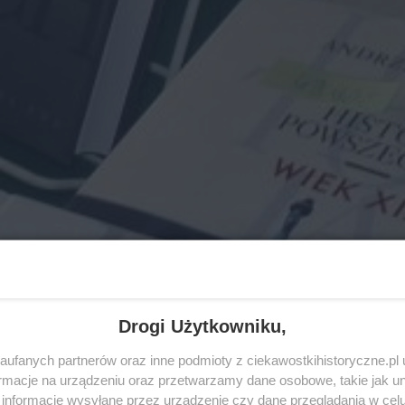
Drogi Użytkowniku,
ufanych partnerów oraz inne podmioty z ciekawostkihistoryczne.pl
macje na urządzeniu oraz przetwarzamy dane osobowe, takie jak unik
informacje wysyłane przez urządzenie czy dane przeglądania w cel