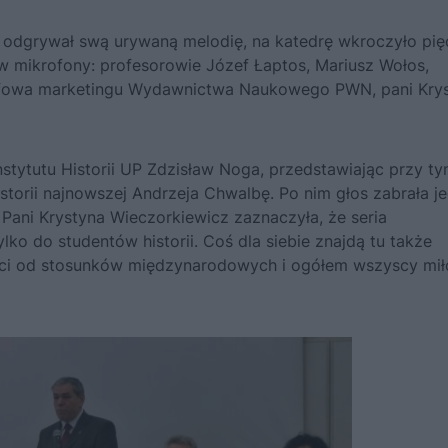
sta odgrywał swą urywaną melodię, na katedrę wkroczyło pię
w mikrofony: profesorowie Józef Łaptos, Mariusz Wołos,
zefowa marketingu Wydawnictwa Naukowego PWN, pani Kry
stytutu Historii UP Zdzisław Noga, przedstawiając przy t
storii najnowszej Andrzeja Chwalbę. Po nim głos zabrała j
. Pani Krystyna Wieczorkiewicz zaznaczyła, że seria
ko do studentów historii. Coś dla siebie znajdą tu także
aliści od stosunków międzynarodowych i ogółem wszyscy mił