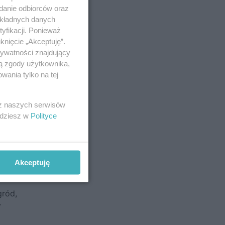
adanie odbiorców oraz
okładnych danych
yfikacji. Ponieważ
ka na
knięcie „Akceptuję”.
rywatności znajdujący
ją zgody użytkownika,
wania tylko na tej
 z naszych serwisów
jdziesz w
Polityce
ącymi
Akceptuję
ięty
gród,
y