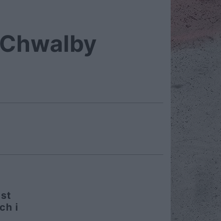
a Chwalby
ast
ch i