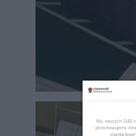
My, naszych 1160 za
przechowujemy infor
standardowe 