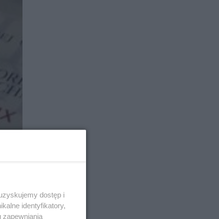
 uzyskujemy dostęp i
alne identyfikatory,
u zapewniania