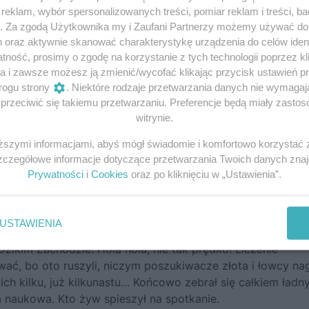
eklam, wybór spersonalizowanych treści, pomiar reklam i treści, b
g. Za zgodą Użytkownika my i Zaufani Partnerzy możemy używać d
h oraz aktywnie skanować charakterystykę urządzenia do celów ident
, w samo południe, audytorium im. prof. Wincentego Dan
ność, prosimy o zgodę na korzystanie z tych technologii poprzez kli
a i zawsze możesz ją zmienić/wycofać klikając przycisk ustawień p
rogu strony
. Niektóre rodzaje przetwarzania danych nie wymaga
rzeciwić się takiemu przetwarzaniu. Preferencje będą miały zastoso
witrynie.
iższymi informacjami, abyś mógł świadomie i komfortowo korzystać
Szczegółowe informacje dotyczące przetwarzania Twoich danych zna
Prywatności
i
Cookies
oraz po kliknięciu w „Ustawienia”.
wej scenie westernu, ale zamiast Chucka Norrisa z dymi
ech i ona jedna.
USTAWIENIA
odek sali mógłby jeszcze przetoczyć się swobodnie wyschn
zikim Zachodzie. Hola hola, nie tak prędko! Liczenie
ć, bo oto ruszyli, niczym poszukiwacze złota i łowcy na
ch kilku, już kilkunastu… Końcowo zebrał się całkiem ładn
ra naukowa. Kto żyw spieszył na spotkanie.