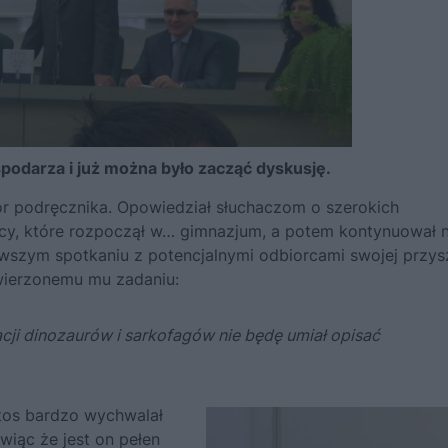
podarza i już można było zacząć dyskusję.
r podręcznika. Opowiedział słuchaczom o szerokich
acy, które rozpoczął w… gimnazjum, a potem kontynuował 
wszym spotkaniu z potencjalnymi odbiorcami swojej przysz
owierzonemu mu zadaniu:
acji dinozaurów i sarkofagów nie będę umiał opisać
ptos bardzo wychwalał
ówiąc że jest on pełen