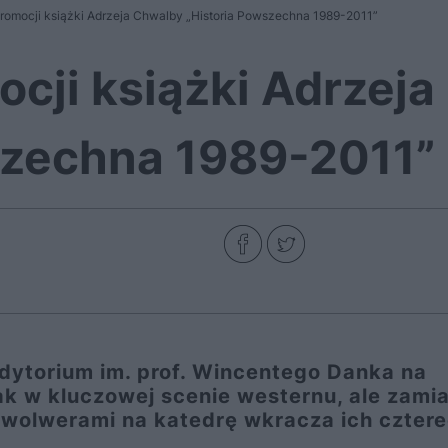
promocji książki Adrzeja Chwalby „Historia Powszechna 1989-2011”
ocji książki Adrzej
szechna 1989-2011”
dytorium im. prof. Wincentego Danka na
ak w kluczowej scenie westernu, ale zami
wolwerami na katedrę wkracza ich cztere