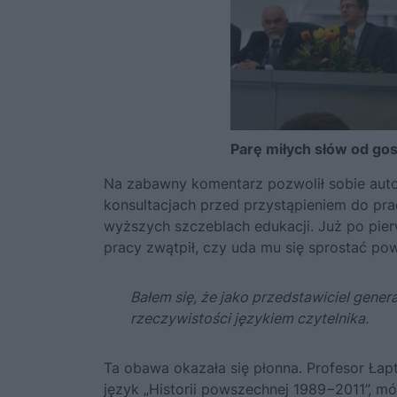
Parę miłych słów od gos
Na zabawny komentarz pozwolił sobie auto
konsultacjach przed przystąpieniem do pr
wyższych szczeblach edukacji. Już po pier
pracy zwątpił, czy uda mu się sprostać p
Bałem się, że jako przedstawiciel gener
rzeczywistości językiem czytelnika.
Ta obawa okazała się płonna. Profesor Ła
język „
Historii powszechnej 1989−2011
”, m