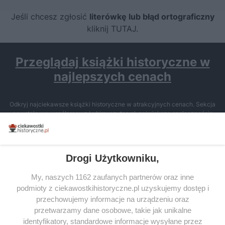
Jeśli chcesz zgłosić
literówkę lub błąd ortograficzny
kliknij TUTAJ
.
Przeglądaj książki historyczne w
najlepszych cenach
Odkryj najciekawsze książki historyczne w atrakcyjnych cenach. Sekcja
powstała we współpracy z Lubimyczytac.pl, największą społecznością
miłośników literatury w Polsce – dzięki temu możesz wybierać spośród
tytułów najwyżej ocenianych przez czytelników.
Drogi Użytkowniku,
My, naszych 1162 zaufanych partnerów oraz inne
podmioty z ciekawostkihistoryczne.pl uzyskujemy dostęp i
SERWIS
przechowujemy informacje na urządzeniu oraz
przetwarzamy dane osobowe, takie jak unikalne
SPOŁECZNOŚĆ
identyfikatory, standardowe informacje wysyłane przez