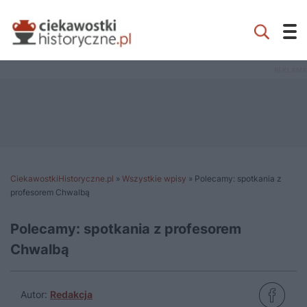
CiekawostkiHistoryczne.pl
»
Wszystkie wpisy
»
Polecamy: spotkania z
profesorem Chwalbą
Polecamy: spotkania z profesorem
Chwalbą
Autor:
Redakcja