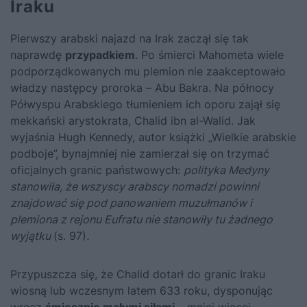
Iraku
Pierwszy arabski najazd na Irak zaczął się tak
naprawdę
przypadkiem
. Po śmierci Mahometa wiele
podporządkowanych mu plemion nie zaakceptowało
władzy następcy proroka – Abu Bakra. Na północy
Półwyspu Arabskiego tłumieniem ich oporu zajął się
mekkański arystokrata, Chalid ibn al-Walid. Jak
wyjaśnia Hugh Kennedy, autor książki
„Wielkie arabskie
podboje”
, bynajmniej nie zamierzał się on trzymać
oficjalnych granic państwowych:
polityka Medyny
stanowiła, że wszyscy arabscy nomadzi powinni
znajdować się pod panowaniem muzułmanów i
plemiona z rejonu Eufratu nie stanowiły tu żadnego
wyjątku
(s. 97)
.
Przypuszcza się, że Chalid dotarł do granic Iraku
wiosną lub wczesnym latem 633 roku, dysponując