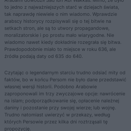
to jedno z najważniejszych starć w dziejach świata,
tak naprawdę niewiele o nim wiadomo. Wprawdzie
arabscy historycy rozpisywali się o tej bitwie na
setkach stron, ale są to utwory propagandowe,
moralizatorskie i po prostu mało wiarygodne. Nie
wiadomo nawet kiedy dokładnie rozegrała się bitwa.
Prawdopodobnie miało to miejsce w roku 636, ale
źródła podają daty od 635 do 640.
Czytając o legendarnym starciu trudno odsiać mity od
faktów, bo w końcu Persom nie było dane przedstawić
własnej wersji historii. Podobno Arabowie
zaproponowali im trzy zwyczajowe opcje: nawrócenie
na islam; podporządkowanie się, opłacenie należnej
daniny i pozostanie przy swojej wierze; lub wojnę.
Trudno natomiast uwierzyć w przekazy, według
których Persowie przez kilka dni roztrząsali tę
propozycję.