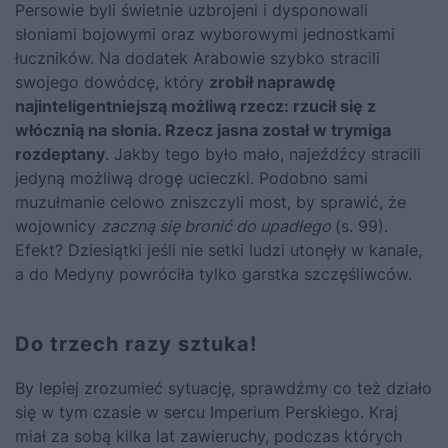
Persowie byli świetnie uzbrojeni i dysponowali
słoniami bojowymi oraz wyborowymi jednostkami
łuczników. Na dodatek Arabowie szybko stracili
swojego dowódcę, który
zrobił naprawdę
najinteligentniejszą możliwą rzecz: rzucił się z
włócznią na słonia. Rzecz jasna został w trymiga
rozdeptany
. Jakby tego było mało, najeźdźcy stracili
jedyną możliwą drogę ucieczki. Podobno sami
muzułmanie celowo zniszczyli most, by sprawić, że
wojownicy
zaczną się bronić do upadłego
(s. 99).
Efekt? Dziesiątki jeśli nie setki ludzi utonęły w kanale,
a do Medyny powróciła tylko garstka szczęśliwców.
Do trzech razy sztuka!
By lepiej zrozumieć sytuację, sprawdźmy co też działo
się w tym czasie w sercu Imperium Perskiego. Kraj
miał za sobą kilka lat zawieruchy, podczas których