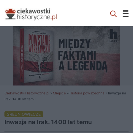
CiekawostkiHistoryczne.pl
»
Miejsce
»
Historia powszechna
»
Inwazja na
Irak. 1400 lat temu
ŚREDNIOWIECZE
Inwazja na Irak. 1400 lat temu