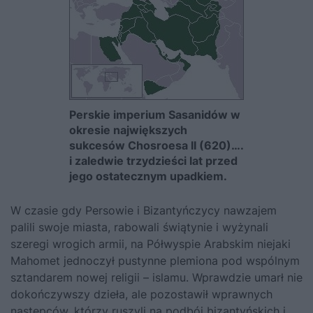
Perskie imperium Sasanidów w
okresie największych
sukcesów Chosroesa II (620)….
i zaledwie trzydzieści lat przed
jego ostatecznym upadkiem.
W czasie gdy Persowie i Bizantyńczycy nawzajem
palili swoje miasta, rabowali świątynie i wyżynali
szeregi wrogich armii, na Półwyspie Arabskim niejaki
Mahomet jednoczył pustynne plemiona pod wspólnym
sztandarem nowej religii – islamu. Wprawdzie umarł nie
dokończywszy dzieła, ale pozostawił wprawnych
następców, którzy ruszyli na podbój bizantyńskich i