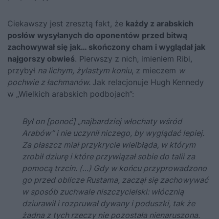
Ciekawszy jest zresztą fakt, że
każdy z arabskich
posłów wysyłanych do oponentów przed bitwą
zachowywał się jak… skończony cham i wyglądał jak
najgorszy obwieś
. Pierwszy z nich, imieniem Ribi,
przybył
na lichym, żylastym koniu
, z mieczem
w
pochwie z łachmanów.
Jak relacjonuje Hugh Kennedy
w
„Wielkich arabskich podbojach”
:
Był on [ponoć] „najbardziej włochaty wśród
Arabów” i nie uczynił niczego, by wyglądać lepiej.
Za płaszcz miał przykrycie wielbłąda, w którym
zrobił dziurę i które przywiązał sobie do talii za
pomocą trzcin. (…) Gdy w końcu przyprowadzono
go przed oblicze Rustama, zaczął się zachowywać
w sposób zuchwale niszczycielski: włócznią
dziurawił i rozpruwał dywany i poduszki, tak że
żadna z tych rzeczy nie pozostała nienaruszona.