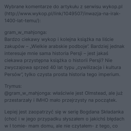
Wybrane komentarze do artykułu z serwisu wykop.pl
(
http://www.wykop.pl/link/1049507/inwazja-na-irak-
1400-lat-temu/
):
gram_w_mahjonga:
Bardzo ciekawy wykop i kolejna książka na liście
zakupów – „Wielkie arabskie podboje”. Bardziej jednak
interesuje mnie sama historia Persji – jest jakaś
ciekawa przystępna książka o historii Persji? Nie
zwyczajowa sprzed 40 lat typu „cywilizacja i kultura
Persów”, tylko czysta prosta historia tego imperium.
Trymus:
@gram_w_mahjonga: właściwie jest Olmstead, ale już
przestarzały i IMHO mało przejrzysty na początek.
Lepiej jest zaopatrzyć się w serię Bogdana Składanka
(choć i w jego przypadku słyszałem o jakichś błędach
w I tomie- mam domu, ale nie czytałem- z tego, co