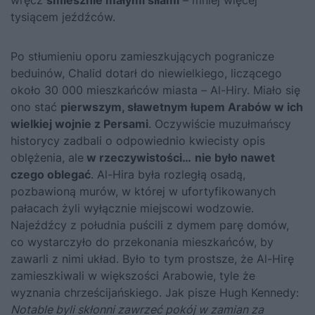
wręcz
śmiesznie małymi siłami
– mniej więcej
tysiącem jeźdźców.
Po stłumieniu oporu zamieszkujących pogranicze
beduinów, Chalid dotarł do niewielkiego, liczącego
około 30 000 mieszkańców miasta – Al-Hiry. Miało się
ono stać
pierwszym, sławetnym łupem Arabów w ich
wielkiej wojnie z Persami
. Oczywiście muzułmańscy
historycy zadbali o odpowiednio kwiecisty opis
oblężenia, ale
w rzeczywistości…
nie było nawet
czego oblegać
. Al-Hira była rozległą osadą,
pozbawioną murów, w której w ufortyfikowanych
pałacach żyli wyłącznie miejscowi wodzowie.
Najeźdźcy z południa puścili z dymem parę domów,
co wystarczyło do przekonania mieszkańców, by
zawarli z nimi układ. Było to tym prostsze, że Al-Hirę
zamieszkiwali w większości Arabowie, tyle że
wyznania chrześcijańskiego. Jak pisze Hugh Kennedy:
Notable byli skłonni zawrzeć pokój w zamian za