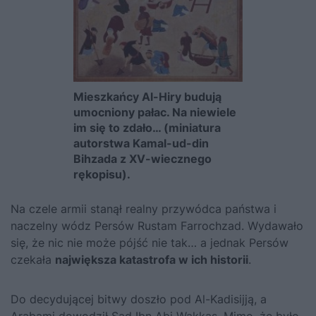
Mieszkańcy Al-Hiry budują
umocniony pałac. Na niewiele
im się to zdało… (miniatura
autorstwa Kamal-ud-din
Bihzada z XV-wiecznego
rękopisu).
Na czele armii stanął realny przywódca państwa i
naczelny wódz Persów Rustam Farrochzad. Wydawało
się, że nic nie może pójść nie tak… a jednak Persów
czekała
największa katastrofa w ich historii
.
Do decydującej bitwy doszło pod Al-Kadisijją, a
Arabami dowodził Sad Ibn Abi Wakkas. Mimo, że było