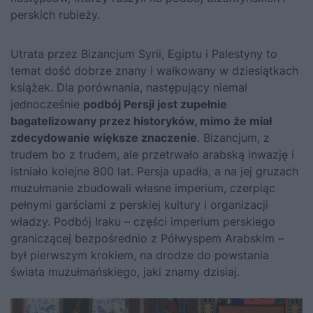
perskich rubieży.
Utrata przez Bizancjum Syrii, Egiptu i Palestyny to
temat dość dobrze znany i wałkowany w dziesiątkach
książek. Dla porównania, następujący niemal
jednocześnie
podbój Persji jest zupełnie
bagatelizowany przez historyków, mimo że miał
zdecydowanie większe znaczenie
. Bizancjum, z
trudem bo z trudem, ale przetrwało arabską inwazję i
istniało kolejne 800 lat. Persja upadła, a na jej gruzach
muzułmanie zbudowali własne imperium, czerpiąc
pełnymi garściami z perskiej kultury i organizacji
władzy. Podbój Iraku – części imperium perskiego
graniczącej bezpośrednio z Półwyspem Arabskim –
był pierwszym krokiem, na drodze do powstania
świata muzułmańskiego, jaki znamy dzisiaj.