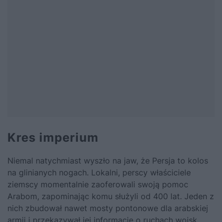
Kres imperium
Niemal natychmiast wyszło na jaw, że Persja to kolos
na glinianych nogach. Lokalni, perscy właściciele
ziemscy momentalnie zaoferowali swoją pomoc
Arabom, zapominając komu służyli od 400 lat. Jeden z
nich zbudował nawet mosty pontonowe dla arabskiej
armii i przekazywał jej informacje o ruchach wojsk