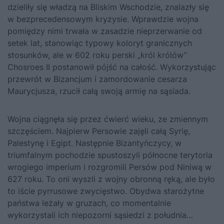
dzieliły się władzą na Bliskim Wschodzie, znalazły się
w bezprecedensowym kryzysie. Wprawdzie wojna
pomiędzy nimi trwała w zasadzie nieprzerwanie od
setek lat, stanowiąc typowy koloryt granicznych
stosunków, ale w 602 roku perski „król królów”
Chosroes II postanowił pójść na całość. Wykorzystując
przewrót w Bizancjum i zamordowanie cesarza
Maurycjusza, rzucił całą swoją armię na sąsiada.
Wojna ciągnęła się przez ćwierć wieku, ze zmiennym
szczęściem. Najpierw Persowie zajęli całą Syrię,
Palestynę i Egipt. Następnie Bizantyńczycy, w
triumfalnym pochodzie spustoszyli północne terytoria
wrogiego imperium i rozgromili Persów pod Niniwą w
627 roku. To oni wyszli z wojny obronną ręką, ale było
to iście pyrrusowe zwycięstwo. Obydwa starożytne
państwa leżały w gruzach, co momentalnie
wykorzystali ich niepozorni sąsiedzi z południa…