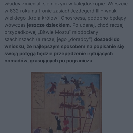
władcy zmieniali się niczym w kalejdoskopie. Wreszcie
w 632 roku na tronie zasiadł Jezdegerd III – wnuk
wielkiego „króla królów” Chosroesa, podobno będący
wówczas
jeszcze dzieckiem
. Po udanej, choć raczej
przypadkowej „Bitwie Mostu” młodociany
szachinszach (a raczej jego „doradcy”)
doszedł do
wniosku, że najlepszym sposobem na popisanie się
swoją potęgą będzie przepędzenie irytujących
nomadów, grasujących po pograniczu
.