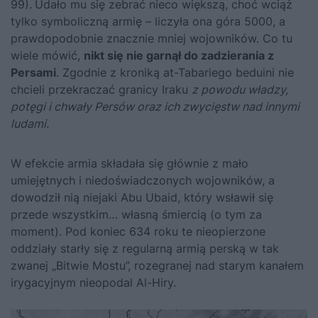
99)
.
Udało mu się zebrać nieco większą, choć wciąż
tylko symboliczną armię – liczyła ona góra 5000, a
prawdopodobnie znacznie mniej wojowników. Co tu
wiele mówić,
nikt się nie garnął do zadzierania z
Persami
. Zgodnie z kroniką at-Tabariego beduini nie
chcieli przekraczać granicy Iraku
z powodu władzy,
potęgi i chwały Persów oraz ich zwycięstw nad innymi
ludami.
W efekcie armia składała się głównie z mało
umiejętnych i niedoświadczonych wojowników, a
dowodził nią niejaki Abu Ubaid, który wsławił się
przede wszystkim… własną śmiercią (o tym za
moment). Pod koniec 634 roku te nieopierzone
oddziały starły się z regularną armią perską w tak
zwanej „Bitwie Mostu”, rozegranej nad starym kanałem
irygacyjnym nieopodal Al-Hiry.