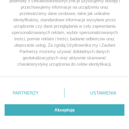
podmioty z ciekawostkihistoryczne.pl uzyskujemy dostęp i
najlepszych cenach
przechowujemy informacje na urządzeniu oraz
przetwarzamy dane osobowe, takie jak unikalne
identyfikatory, standardowe informacje wysyłane przez
Odkryj najciekawsze książki historyczne w atrakcyjnych cenach. Sekcja
urządzenie czy dane przeglądania w celu zapewniania
powstała we współpracy z Lubimyczytac.pl, największą społecznością
spersonalizowanych reklam, wybór spersonalizowanych
miłośników literatury w Polsce – dzięki temu możesz wybierać spośród
tytułów najwyżej ocenianych przez czytelników.
treści, pomiar reklam i treści, badanie odbiorców oraz
ulepszanie usług. Za zgodą Użytkownika my i Zaufani
Partnerzy możemy używać dokładnych danych
geolokalizacyjnych oraz aktywnie skanować
charakterystykę urządzenia do celów identyfikacji.
Ponieważ cenimy Twoją prywatność, prosimy o zgodę na
SERWIS
korzystanie z tych technologii poprzez kliknięcie
„Akceptuję”. Zgoda jest dobrowolna i zawsze możesz ją
SPOŁECZNOŚĆ
zmienić/wycofać klikając przycisk ustawień prywatności
PARTNERZY
USTAWIENIA
WSPÓŁPRACA
znajdujący się w lewym dolnym rogu strony
. Niektóre
rodzaje przetwarzania danych nie wymagają zgody
KONTAKT
użytkownika, ale masz prawo sprzeciwić się takiemu
Akceptuję
przetwarzaniu. Preferencje będą miały zastosowania tylko
na tej witrynie.