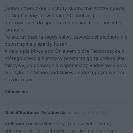
„Salwy szwedzkiej piechoty skutecznie zatrzymywały
polską husarię już w latach 20. XVII w., co
doprowadziło do spadku znaczenia i liczebności tej
formacji.”
To akurat bzdura-nigdy salwy szwedzkiej piechoty nie
powstrzymały szarży husarii.
A cały opis bitwy pod Gniewem pióra Teodorczyka z
którego czerpią historycy powtarzając tę bzdurę jest
fałszywy, co udawadnia wspomniany Radosław Sikora
w artykule o bitwie pod Gniewem dostępnym w sieci.
Pozdrawiam
Odpowiedz
Michał 'Kadrinazi' Paradowski
napisał/a 09.04.2011
XVII-wieczni strzelcy – czy to muszkieterzy czy
arkebuzerzy – nie celowali gdyż nie mieli żadnych