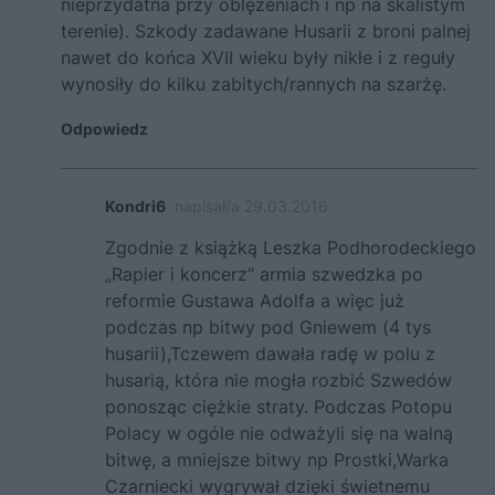
nieprzydatna przy oblężeniach i np na skalistym
terenie). Szkody zadawane Husarii z broni palnej
nawet do końca XVII wieku były nikłe i z reguły
wynosiły do kilku zabitych/rannych na szarżę.
Odpowiedz
Kondri6
napisał/a 29.03.2016
Zgodnie z książką Leszka Podhorodeckiego
„Rapier i koncerz” armia szwedzka po
reformie Gustawa Adolfa a więc już
podczas np bitwy pod Gniewem (4 tys
husarii),Tczewem dawała radę w polu z
husarią, która nie mogła rozbić Szwedów
ponosząc ciężkie straty. Podczas Potopu
Polacy w ogóle nie odważyli się na walną
bitwę, a mniejsze bitwy np Prostki,Warka
Czarniecki wygrywał dzięki świetnemu