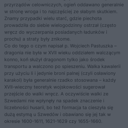
przyrządów celowniczych, ogień oddawano generalnie
w stronę wroga i to najczęściej ze słabym skutkiem.
Znamy przypadki wielu starć, gdzie piechota
prowadziła do siebie wielogodzinny ostrzał (często
wręcz do wyczerpania posiadanych ładunków i
prochu) a straty były znikome.
Co do tego o czym napisał p. Wojciech Pastuszka –
dragonia nie była w XVII wieku oddziałem walczącym
konno, koń służył dragonom tylko jako środek
transportu a walczono po spieszeniu. Walka kawalerii
przy użyciu li i jedynie broni palnej (czyli osławiony
karakol) była generalnie rzadko stosowana – każdy
XVII-wieczny teoretyk wojskowości sugerował
przejście do walki wręcz. A oczywiście walki ze
Szwedami nie wpłynęły na spadek znaczenie i
liczebności husarii, bo też formacja ta cieszyła się
dużą estymą u Szwedów i obawiano się jej tak w
okresie 1600-1611, 1621-1629 czy 1655-1660.