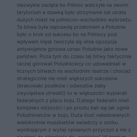
niezwykle zacięta bo Pólnoc walczyła na swoim
terytorium a stawką było utrzymanie lub utrata
dużych miast na północno-wschodnim wybrzeżu.
Ta bitwa była naprawdę przełomem a Południe
było o krok od sukcesu bo na Północy pod
wpływem klęsk tworzyła się silna opozycja
antywojenna gotowa uznac Południe jako nowe
państwo. Poza tym do czasu tej bitwy taktycznie
raczej górowali Poludniowcy co udowadniali w
licznych bitwach na wschodnim teatrze i chociaż
strategicznie nie mieli większych sukcesów
(brakowało posiłków i odwodów żeby
zwycięstwa utrwalić) to w większości wypierali
federalnych z placu boju. D;atego federalni mieli
kompleks niższości i po prostu bali się jak ognia
Południowców w boju. Duża ilosć naładowanych
wielokrotnie muszkietów swiadczy o szoku
wynikającym z wyżej opisanych przyczyn a nie z