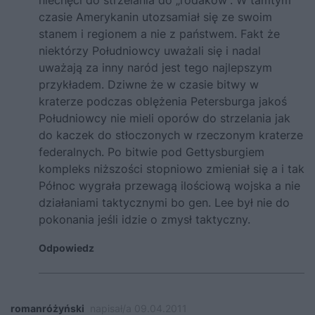
niechęci do strzelania do „rodaków”. W tamtym
czasie Amerykanin utozsamiał się ze swoim
stanem i regionem a nie z państwem. Fakt że
niektórzy Południowcy uważali się i nadal
uważają za inny naród jest tego najlepszym
przykładem. Dziwne że w czasie bitwy w
kraterze podczas oblężenia Petersburga jakoś
Południowcy nie mieli oporów do strzelania jak
do kaczek do stłoczonych w rzeczonym kraterze
federalnych. Po bitwie pod Gettysburgiem
kompleks niższości stopniowo zmieniał się a i tak
Północ wygrała przewagą ilościową wojska a nie
działaniami taktycznymi bo gen. Lee był nie do
pokonania jeśli idzie o zmysł taktyczny.
Odpowiedz
romanróżyński
napisał/a 09.04.2011