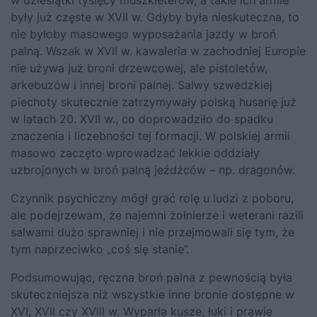
w dziesiątki tysięcy muszkieterów, a takie ich armie
były już częste w XVII w. Gdyby była nieskuteczna, to
nie byłoby masowego wyposażania jazdy w broń
palną. Wszak w XVII w. kawaleria w zachodniej Europie
nie używa już broni drzewcowej, ale pistoletów,
arkebuzów i innej broni palnej. Salwy szwedzkiej
piechoty skutecznie zatrzymywały polską husarię już
w latach 20. XVII w., co doprowadziło do spadku
znaczenia i liczebności tej formacji. W polskiej armii
masowo zaczęto wprowadzać lekkie oddziały
uzbrojonych w broń palną jeźdźców – np. dragonów.
Czynnik psychiczny mógł grać rolę u ludzi z poboru,
ale podejrzewam, że najemni żołnierze i weterani razili
salwami dużo sprawniej i nie przejmowali się tym, że
tym naprzeciwko „coś się stanie”.
Podsumowując, ręczna broń palna z pewnością była
skuteczniejsza niż wszystkie inne bronie dostępne w
XVI, XVII czy XVIII w. Wyparła kusze, łuki i prawie