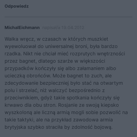
Odpowiedz
MichalEichmann
napisał/a 19.04.2012
Walka wręcz, w czasach w których muszkiet
wyewoluował do uniwersalnej broni, była bardzo
rzadka. Nikt nie chciał mieć rozprutych wnętrzności
przez bagnet, dlatego szarże w większości
przypadków kończyły się albo załamaniem albo
ucieczką obrońców. Może bagnet to zuch, ale
zdecydowanie bezpieczniej było stać na otwartym
polu i strzelać, niż walczyć bezpośrednio z
przeciwnikiem, gdyż takie spotkania kończyły się
krwawo dla obu stron. Rosjanie ze swoją kiepsko
wyszkoloną ale liczną armią mogli sobie pozwolić na
takie taktyki, ale na przykład zawodowa armia
brytyjska szybko straciła by zdolność bojową.