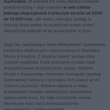
wystrzałów
. W połowie XIX wieku Benton podawał
podobne liczby – jego zdaniem
w celu zabicia
jednego nieprzyjaciela trzeba było strzelić od 3000
do 10 000 razy
. Jak widać znaczący postęp w
rozwoju broni palnej na przestrzeli trzech stuleci
nieznacznie wpłynął na jej skuteczność w boju.
Skąd tak zadziwiająco niska efektywność muszkietów,
karabinów skałkowych i kapiszonowych?
Radosław
Sikora w książce „Z dziejów husarii”
podaje kilka
różnych wyjaśnień. Duże znaczenie musiało mieć
skomplikowanie wczesnej broni palnej. Oddanie
strzału z klasycznego muszkietu wymagało (według
ilustrowanej instrukcji z początku XVII wieku) aż 43
różnych czynności. Bitewne napięcie w wielu
przypadkach musiało uniemożliwić prawidłowe
załadowanie broni. Do tego dochodziły usterki
techniczne oraz rzecz prawdopodobnie
najważniejsza… ludzka psychika.