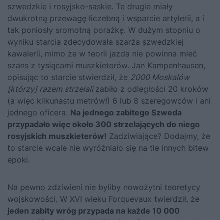
szwedzkie i rosyjsko-saskie. Te drugie miały
dwukrotną przewagę liczebną i wsparcie artylerii, a i
tak poniosły sromotną porażkę. W dużym stopniu o
wyniku starcia zdecydowała szarża szwedzkiej
kawalerii, mimo że w teorii jazda nie powinna mieć
szans z tysiącami muszkieterów. Jan Kampenhausen,
opisując to starcie stwierdził, że
2000 Moskalów
[którzy] razem strzelali
zabiło z odległości 20 kroków
(a więc kilkunastu metrów!) 6 lub 8 szeregowców i ani
jednego oficera.
Na jednego zabitego Szweda
przypadało więc około 300 strzelających do niego
rosyjskich muszkieterów!
Zadziwiające? Dodajmy, że
to starcie wcale nie wyróżniało się na tle innych bitew
epoki.
Na pewno zdziwieni nie byliby nowożytni teoretycy
wojskowości. W XVI wieku Forquevaux twierdził, że
jeden zabity wróg przypada na każde 10 000