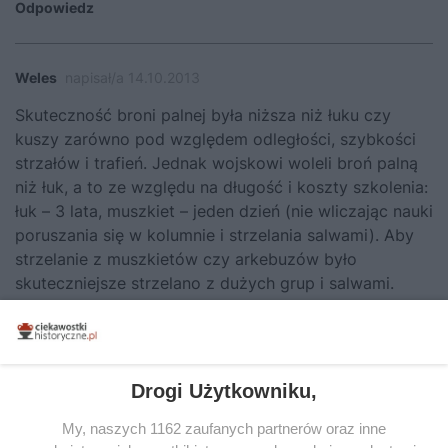
Odpowiedz
Weles
napisał/a 14.10.2013
Skuteczność broni palnej była niższa niż łuku czy
kuszy zarówno pod względem odległości, szybkości
strzałów i trafień. Jednak wojskowi woleli broń palną
niż łuk, a to ze względu na długość i koszty szkolenia:
łuk – 3 lata, muszkiet – jeden dzień (nie wliczając nauki
poruszania się w kolumnie i strzelania salwami). Aby
strzelanie z muszkietów czy arkebuzów było
skuteczniejsze strzelano z dużych grup i salwami.
Jednakże były problemy z: prawidłową oceną
skutecznej odległości strzału do np. pędzącej
kawalerii, ograniczonej widoczności po strzale dla
kolejnego szeregu (dużo dymu) a także samej
Drogi Użytkowniku,
wystrzelonej kuli (przy broni niegwintowanej kula nie
leci prosto, duże luzy w lufie też nie pomagały w
My, naszych 1162 zaufanych partnerów oraz inne