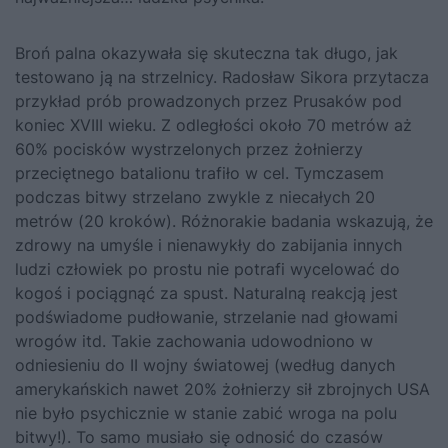
Broń palna okazywała się skuteczna tak długo, jak
testowano ją na strzelnicy. Radosław Sikora przytacza
przykład prób prowadzonych przez Prusaków pod
koniec XVIII wieku. Z odległości około 70 metrów aż
60% pocisków wystrzelonych przez żołnierzy
przeciętnego batalionu trafiło w cel. Tymczasem
podczas bitwy strzelano zwykle z niecałych 20
metrów (20 kroków). Różnorakie badania wskazują, że
zdrowy na umyśle i nienawykły do zabijania innych
ludzi człowiek po prostu nie potrafi wycelować do
kogoś i pociągnąć za spust. Naturalną reakcją jest
podświadome pudłowanie, strzelanie nad głowami
wrogów itd. Takie zachowania udowodniono w
odniesieniu do II wojny światowej (według danych
amerykańskich nawet 20% żołnierzy sił zbrojnych USA
nie było psychicznie w stanie zabić wroga na polu
bitwy!). To samo musiało się odnosić do czasów