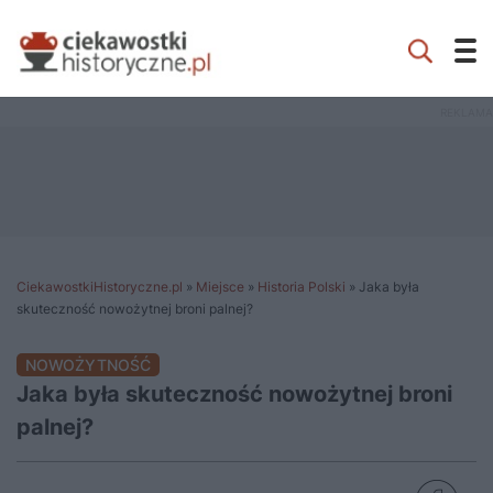
CiekawostkiHistoryczne.pl
»
Miejsce
»
Historia Polski
»
Jaka była
skuteczność nowożytnej broni palnej?
NOWOŻYTNOŚĆ
Jaka była skuteczność nowożytnej broni
palnej?