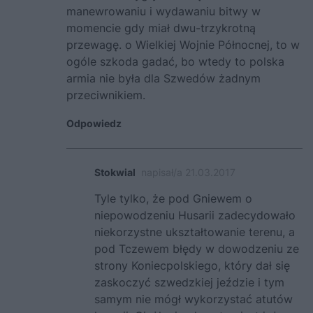
manewrowaniu i wydawaniu bitwy w
momencie gdy miał dwu-trzykrotną
przewagę. o Wielkiej Wojnie Północnej, to w
ogóle szkoda gadać, bo wtedy to polska
armia nie była dla Szwedów żadnym
przeciwnikiem.
Odpowiedz
Stokwial
napisał/a 21.03.2017
Tyle tylko, że pod Gniewem o
niepowodzeniu Husarii zadecydowało
niekorzystne ukształtowanie terenu, a
pod Tczewem błędy w dowodzeniu ze
strony Koniecpolskiego, który dał się
zaskoczyć szwedzkiej jeździe i tym
samym nie mógł wykorzystać atutów