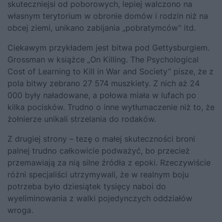
skuteczniejsi od poborowych, lepiej walczono na
własnym terytorium w obronie domów i rodzin niż na
obcej ziemi, unikano zabijania „pobratymców” itd.
Ciekawym przykładem jest bitwa pod Gettysburgiem.
Grossman w książce „On Killing. The Psychological
Cost of Learning to Kill in War and Society” pisze, że z
pola bitwy zebrano 27 574 muszkiety. Z nich aż 24
000 były naładowane, a połowa miała w lufach po
kilka pocisków. Trudno o inne wytłumaczenie niż to, że
żołnierze unikali strzelania do rodaków.
Z drugiej strony – tezę o małej skuteczności broni
palnej trudno całkowicie podważyć, bo przecież
przemawiają za nią silne źródła z epoki. Rzeczywiście
różni specjaliści utrzymywali, że w realnym boju
potrzeba było dziesiątek tysięcy naboi do
wyeliminowania z walki pojedynczych oddziałów
wroga.