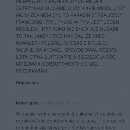
PIERWSZYCH BRONI PALNYCH MOGŁA
ZATRZYMAĆ HUSARIĘ W XVII i XVIII WIEKU….????
MOIM ZDANIEM BYŁ TO KARABIN STRZAŁKOWY
FRANCUSKI 1777 , TYLKO W TYM JEST JEDEN
PROBLEM ,,1777 ROKU NIE BYŁO JUŻ HUSARII .
TO TAK JAKBY KTOŚ NAPISAŁ ,ŻE KRES
KAWALERII POLSKIEJ W CZASIE DRUGIEJ
WOJNIE ŚWIATOWEJ SPOWODOWAŁ ROZWÓJ
LOTNICTWA LUFTWAFFE A SZCZEGÓLNOŚCI
MYŚLIWCA ODRZUTOWEGO ME-262,
POZDRAWIAM
Odpowiedz
kedarlupus
napisał/a 09.08.2016
W czasie wojny secesyjnej unikano strzelania do
rodaków? nie zgadzam się z tą tezą … kto unikał
ten unikał. Ale bitwa pod Gettysburgiem była