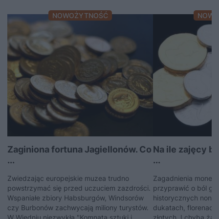
NOWOŻYTNOŚĆ
NOWO
Zaginiona fortuna Jagiellonów. Co
Na ile zajęcy b
...
...
Zwiedzając europejskie muzea trudno
Zagadnienia moneta
powstrzymać się przed uczuciem zazdrości.
przyprawić o ból gł
Wspaniałe zbiory Habsburgów, Windsorów
historycznych nons
czy Burbonów zachwycają miliony turystów.
dukatach, florenach,
W Wiedniu niezwykła "Komnata sztuki i
złotych. I chyba żad