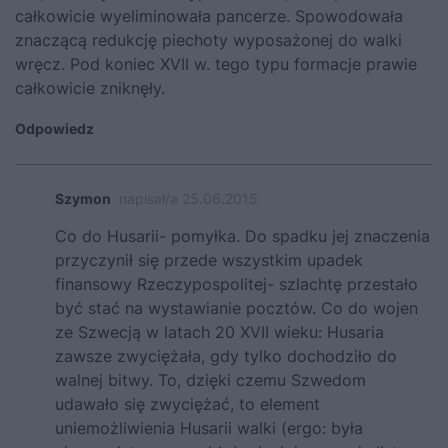
całkowicie wyeliminowała pancerze. Spowodowała
znaczącą redukcję piechoty wyposażonej do walki
wręcz. Pod koniec XVII w. tego typu formacje prawie
całkowicie zniknęły.
Odpowiedz
Szymon
napisał/a 25.06.2015
Co do Husarii- pomyłka. Do spadku jej znaczenia
przyczynił się przede wszystkim upadek
finansowy Rzeczypospolitej- szlachtę przestało
być stać na wystawianie pocztów. Co do wojen
ze Szwecją w latach 20 XVII wieku: Husaria
zawsze zwyciężała, gdy tylko dochodziło do
walnej bitwy. To, dzięki czemu Szwedom
udawało się zwyciężać, to element
uniemożliwienia Husarii walki (ergo: była