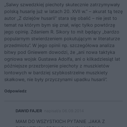
„Salwy szwedzkiej piechoty skutecznie zatrzymywały
polską husarię już w latach 20. XVII w.” – akurat tą tezę
autor „Z dziejów husarii” stara się obalić – nie jest to
temat na którym bym się znał, więc tylko powtórzę
jego opinię. Zdaniem R. Sikory to mit będący „bardzo
popularnym stwierdzeniem pokutującym w literaturze
przedmiotu”. W jego opinii np. szczegółowa analiza
bitwy pod Gniewem dowodzi, że „ani nowa taktyka
ogniowa wojsk Gustawa Adolfa, ani o kilkadziesiąt lat
późniejsze przezbrojenie piechoty z muszkietów
lontowych w bardziej szybkostrzelne muszkiety
skałkowe, nie były przyczynami upadku husarii”.
Odpowiedz
DAWID FAJER
napisał/a 06.09.2014
MAM DO WSZYSTKICH PYTANIE .JAKA Z