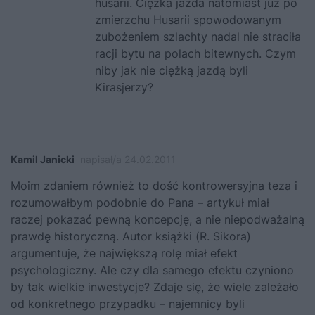
husarii. Ciężka jazda natomiast już po
zmierzchu Husarii spowodowanym
zubożeniem szlachty nadal nie straciła
racji bytu na polach bitewnych. Czym
niby jak nie ciężką jazdą byli
Kirasjerzy?
Kamil Janicki
napisał/a 24.02.2011
Moim zdaniem również to dość kontrowersyjna teza i
rozumowałbym podobnie do Pana – artykuł miał
raczej pokazać pewną koncepcję, a nie niepodważalną
prawdę historyczną. Autor książki (R. Sikora)
argumentuje, że największą rolę miał efekt
psychologiczny. Ale czy dla samego efektu czyniono
by tak wielkie inwestycje? Zdaje się, że wiele zależało
od konkretnego przypadku – najemnicy byli