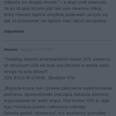
chłopów po drugiej stronie.” – a skąd mieli pewność,
że po drugiej stronie jest taki sam niewinny chłop,
który również będzie umyślnie pudłował? Ja bym się
bał, że przeciwnik nie będzie mieć takich skrupułów…
Odpowiedz
Anonim
napisał/a 01.02.2012
'”(według danych amerykańskich nawet 20% żołnierzy
sił zbrojnych USA nie było psychicznie w stanie zabić
wroga na polu bitwy!)”
20% BYŁO W STANIE. (Bodajże 17%)
„Wyparła kusze, łuki i prawie całkowicie wyeliminowała
pancerze. Spowodowała znaczącą redukcję piechoty
wyposażonej do walki wręcz. Pod koniec XVII w. tego
typu formacje prawie całkowicie zniknęły.”
Szkoda gadać i tłumaczyć, toż wystarczy pomyśleć –