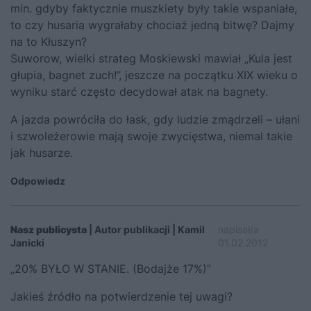
min. gdyby faktycznie muszkiety były takie wspaniałe,
to czy husaria wygrałaby chociaż jedną bitwę? Dajmy
na to Kłuszyn?
Suworow, wielki strateg Moskiewski mawiał „Kula jest
głupia, bagnet zuch!”, jeszcze na początku XIX wieku o
wyniku starć często decydował atak na bagnety.
A jazda powróciła do łask, gdy ludzie zmądrzeli – ułani
i szwoleżerowie mają swoje zwycięstwa, niemal takie
jak husarze.
Odpowiedz
Nasz publicysta
| Autor publikacji | Kamil
napisał/a
Janicki
01.02.2012
„20% BYŁO W STANIE. (Bodajże 17%)”
Jakieś źródło na potwierdzenie tej uwagi?