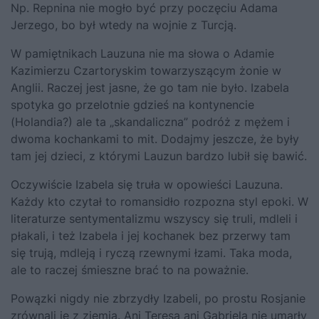
Np. Repnina nie mogło być przy poczęciu Adama
Jerzego, bo był wtedy na wojnie z Turcją.
W pamiętnikach Lauzuna nie ma słowa o Adamie
Kazimierzu Czartoryskim towarzyszącym żonie w
Anglii. Raczej jest jasne, że go tam nie było. Izabela
spotyka go przelotnie gdzieś na kontynencie
(Holandia?) ale ta „skandaliczna” podróż z mężem i
dwoma kochankami to mit. Dodajmy jeszcze, że były
tam jej dzieci, z którymi Lauzun bardzo lubił się bawić.
Oczywiście Izabela się truła w opowieści Lauzuna.
Każdy kto czytał to romansidło rozpozna styl epoki. W
literaturze sentymentalizmu wszyscy się truli, mdleli i
płakali, i też Izabela i jej kochanek bez przerwy tam
się trują, mdleją i ryczą rzewnymi łzami. Taka moda,
ale to raczej śmieszne brać to na poważnie.
Powązki nigdy nie zbrzydły Izabeli, po prostu Rosjanie
zrównali je z ziemią. Ani Teresa ani Gabriela nie umarły