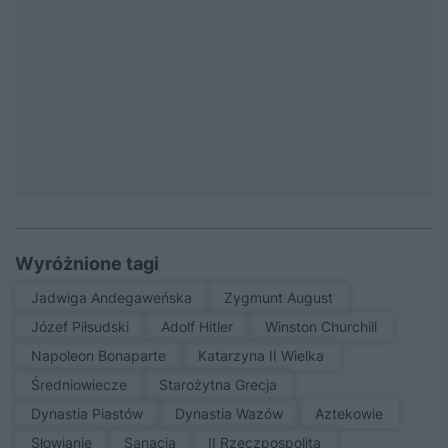
Wyróżnione tagi
Jadwiga Andegaweńska
Zygmunt August
Józef Piłsudski
Adolf Hitler
Winston Churchill
Napoleon Bonaparte
Katarzyna II Wielka
średniowiecze
Starożytna Grecja
Dynastia Piastów
Dynastia Wazów
Aztekowie
Słowianie
sanacja
II Rzeczpospolita