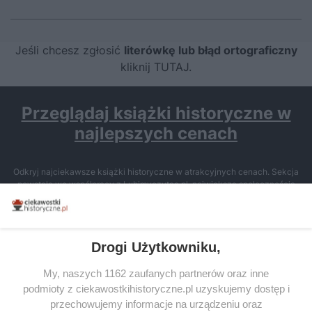
Jeśli chcesz zgłosić
literówkę lub błąd ortograficzny
kliknij TUTAJ
.
Przeglądaj książki historyczne w
najlepszych cenach
Odkryj najciekawsze książki historyczne w atrakcyjnych cenach. Sekcja
powstała we współpracy z Lubimyczytac.pl, największą społecznością
miłośników literatury w Polsce – dzięki temu możesz wybierać spośród
tytułów najwyżej ocenianych przez czytelników.
Drogi Użytkowniku,
My, naszych 1162 zaufanych partnerów oraz inne
podmioty z ciekawostkihistoryczne.pl uzyskujemy dostęp i
SERWIS
przechowujemy informacje na urządzeniu oraz