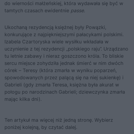
do wierności małżeńskiej, która wydawała się być w
tamtych czasach ewidentnie
passe
.
Ukochaną rezydencją księżnej były Powązki,
konkurujące z najpiękniejszymi pałacykami polskimi.
Izabela Czartoryska wiele wysiłku wkładała w
uczynienie z tej rezydencji „polskiego raju”. Urządzano
tu letnie zabawy i nieraz goszczono króla. To bliskie
sercu miejsce zohydziła jednak śmierć w nim dwóch
córek – Teresy (która zmarła w wyniku poparzeń,
spowodowanych przez palącą się na niej sukienkę) i
Gabrieli (gdy zmarła Teresa, księżna była akurat w
połogu po narodzinach Gabrieli; dziewczynka zmarła
mając kilka dni).
Ten artykuł ma więcej niż jedną stronę. Wybierz
poniżej kolejną, by czytać dalej.