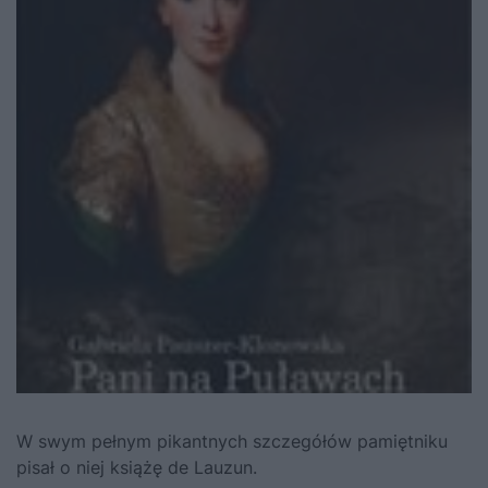
W swym pełnym pikantnych szczegółów pamiętniku
pisał o niej książę de Lauzun.