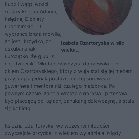
budził wątpliwości
siostry księcia Adama,
księżnej Elżbiety
Lubomirskiej. O
wybrance brata mówiła,
że jest „brzydka, że
Izabela Czartoryska w sile
oskubana jak
wieku…
kurczątko, że głupi z
niej dzieciak”. Młoda dziewczyna dojrzewała pod
okiem Czartoryskiego, który z wuja stał się jej mężem,
przyjmując jednak postawę raczej surowego
guwernera i mentora niż czułego małżonka. Po
pewnym czasie Izabela wreszcie dorosła i przestała
być płaczącą po kątach, zahukaną dziewczyną, a stała
się kobietą.
Księżna Czartoryska, we wczesnej młodości
zwyczajnie brzydka, z wiekiem wyładniała. Nigdy