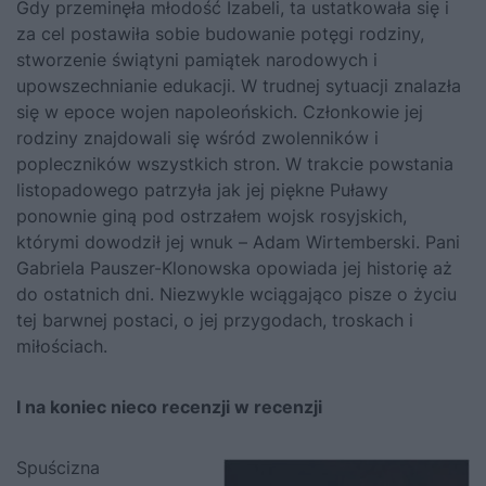
Gdy przeminęła młodość Izabeli, ta ustatkowała się i
za cel postawiła sobie budowanie potęgi rodziny,
stworzenie świątyni pamiątek narodowych i
upowszechnianie edukacji. W trudnej sytuacji znalazła
się w epoce wojen napoleońskich. Członkowie jej
rodziny znajdowali się wśród zwolenników i
popleczników wszystkich stron. W trakcie powstania
listopadowego patrzyła jak jej piękne Puławy
ponownie giną pod ostrzałem wojsk rosyjskich,
którymi dowodził jej wnuk – Adam Wirtemberski. Pani
Gabriela Pauszer-Klonowska opowiada jej historię aż
do ostatnich dni. Niezwykle wciągająco pisze o życiu
tej barwnej postaci, o jej przygodach, troskach i
miłościach.
I na koniec nieco recenzji w recenzji
Spuścizna