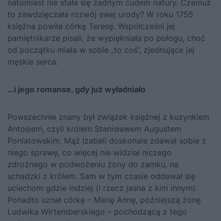
natomiast nie stała się żadnym cudem natury. Czemuż
to zawdzięczała rozwój swej urody? W roku 1755
księżna powiła córkę Teresę. Współcześni jej
pamiętnikarze pisali, że wypiękniała po połogu, choć
od początku miała w sobie „to coś”, zjednujące jej
męskie serca.
…i jego romanse, gdy już wyładniało
Powszechnie znany był związek księżnej z kuzynkiem
Antosiem, czyli królem Stanisławem Augustem
Poniatowskim. Mąż Izabeli doskonale zdawał sobie z
niego sprawę, co więcej nie widział niczego
zdrożnego w podwożeniu żony do zamku, na
schadzki z królem. Sam w tym czasie oddawał się
uciechom gdzie indziej (i rzecz jasna z kim innym).
Ponadto uznał córkę – Marię Annę, późniejszą żonę
Ludwika Wirtemberskiego – pochodzącą z tego