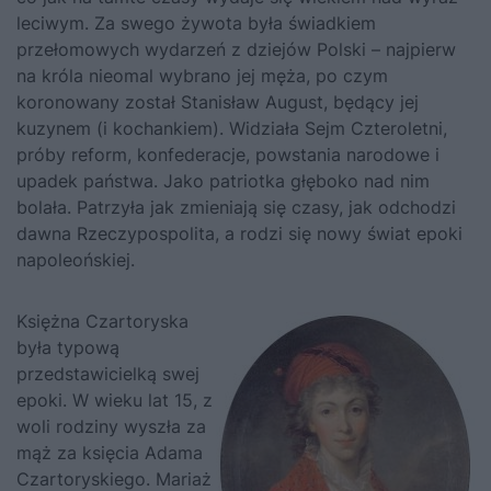
leciwym. Za swego żywota była świadkiem
przełomowych wydarzeń z dziejów Polski – najpierw
na króla nieomal wybrano jej męża, po czym
koronowany został Stanisław August, będący jej
kuzynem (i kochankiem). Widziała Sejm Czteroletni,
próby reform, konfederacje, powstania narodowe i
upadek państwa. Jako patriotka głęboko nad nim
bolała. Patrzyła jak zmieniają się czasy, jak odchodzi
dawna Rzeczypospolita, a rodzi się nowy świat epoki
napoleońskiej.
Księżna Czartoryska
była typową
przedstawicielką swej
epoki. W wieku lat 15, z
woli rodziny wyszła za
mąż za księcia Adama
Czartoryskiego. Mariaż