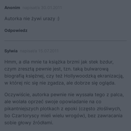
Anonim
napisał/a 30.01.2011
Autorka nie żywi urazy :)
Odpowiedz
Sylwia
napisał/a 15.07.2011
Hmm, a dla mnie ta książka brzmi jak stek bzdur,
czym zresztą pewnie jest, tzn. taką bulwarową
biografią księżnej, czy też Hollywoodzką ekranizacją,
w której nic się nie zgadza, ale dobrze się ogląda.
Oczywiście, autorka pewnie nie wyssała tego z palca,
ale wolała oprzeć swoje opowiadanie na co
pikantniejszych plotkach z epoki (często złośliwych,
bo Czartoryscy mieli wielu wrogów), bez zawracania
sobie głowy źródłami.