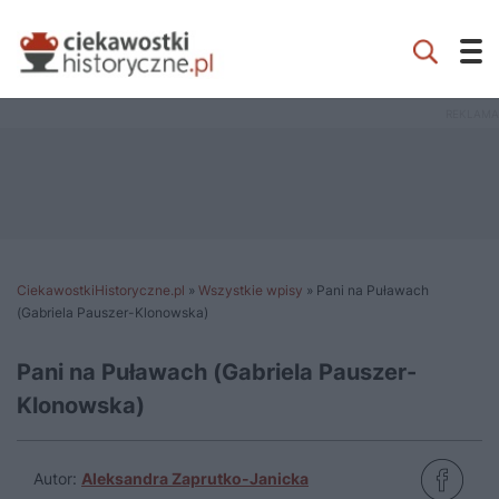
CiekawostkiHistoryczne.pl
»
Wszystkie wpisy
»
Pani na Puławach
(Gabriela Pauszer-Klonowska)
Pani na Puławach (Gabriela Pauszer-
Klonowska)
Autor:
Aleksandra Zaprutko-Janicka