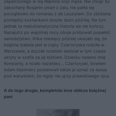
zapatrzonego w nią Repnina oraz męża. Nie chcąc by
zakochany Rosjanin umarł z żalu, nie paliła się
początkowo do romansu z de Lauzunem. Do zbliżenia
pomiędzy kochankami doszło dużo później. Na tym
jednak ta melodramatyczna historia sie nie kończy.
Nazajutrz po wspólnej nocy oboje próbowali popełnić
samobójstwo. Kilka miesięcy później okazało się, że
księżna Izabela jest w ciąży. Czartoryska rodziła w
Warszawie, a duczek lozański siedział w tym czasie
ukryty w szafie za jej łóżkiem. Dziecku nadano imię
Konstanty, a nosiło nazwisko… Czartoryski, bowiem
Adam Kazimierz postanowił także je uznać za swoje
pod warunkiem, że nigdy nie ujrzy prawdziwego ojca.
A do tego drugie, kompletnie inne oblicze księżnej
pani