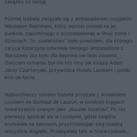
związku za swoją.
Później Izabela związała się z ambasadorem rosyjskim
Nikołajem Repninem, który wprost oszalał na jej
punkcie, zapominając o pozostawionej w Rosji żonie i
dzieciach. To „szaleństwo” było powodem, dla którego
caryca Katarzyna odwołała swojego ambasadora z
Warszawy (co było dla Repnina nie lada ciosem).
Owocem romansu był nie kto inny jak książę Adam
Jerzy Czartoryski, przywódca Hotelu Lambert i polski
król
de facto
.
Najburzliwszy romans Izabela przeżyła z Armandem
Louisem de Gontaut de Lauzun, w polskich kręgach
towarzyskich znanym jako „duczek lozański”
. Po raz
pierwszy spotkali sie w Londynie, gdzie księżna
brylowała na salonach, przyćmiewając swą toaletą
wszystkie Angielki. Przebywała tam w towarzystwie…