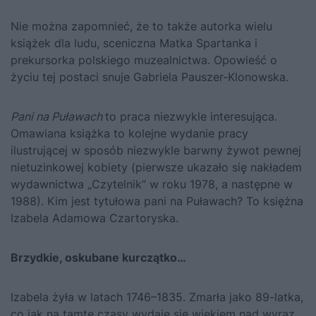
Nie można zapomnieć, że to także autorka wielu
książek dla ludu, sceniczna Matka Spartanka i
prekursorka polskiego muzealnictwa. Opowieść o
życiu tej postaci snuje Gabriela Pauszer-Klonowska.
Pani na Puławach
to praca niezwykle interesująca.
Omawiana książka to kolejne wydanie pracy
ilustrującej w sposób niezwykle barwny żywot pewnej
nietuzinkowej kobiety (pierwsze ukazało się nakładem
wydawnictwa „Czytelnik” w roku 1978, a następne w
1988). Kim jest tytułowa pani na Puławach? To księżna
Izabela Adamowa Czartoryska.
Brzydkie, oskubane kurczątko…
Izabela żyła w latach 1746–1835. Zmarła jako 89-latka,
co jak na tamte czasy wydaje się wiekiem nad wyraz