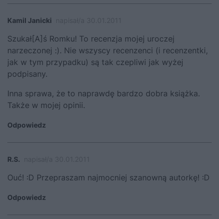
Kamil Janicki
napisał/a 30.01.2011
Szukał[A]ś Romku! To recenzja mojej uroczej
narzeczonej :). Nie wszyscy recenzenci (i recenzentki,
jak w tym przypadku) są tak czepliwi jak wyżej
podpisany.
Inna sprawa, że to naprawdę bardzo dobra książka.
Także w mojej opinii.
Odpowiedz
R.S.
napisał/a 30.01.2011
Ouć! :D Przepraszam najmocniej szanowną autorkę! :D
Odpowiedz