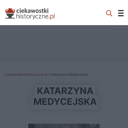
CiekawostkiHistoryczne.pl
»
Katarzyna Medycejska
KATARZYNA
MEDYCEJSKA