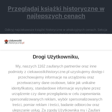
Przeglądaj książki historyczne w
najlepszych cenach
Odkryj najciekawsze książki historyczne w atrakcyjnych cenach. Sekcja
powstała we współpracy z Lubimyczytac.pl, największą społecznością
miłośników literatury w Polsce – dzięki temu możesz wybierać spośród
tytułów najwyżej ocenianych przez czytelników.
Drogi Użytkowniku,
My, naszych 1162 zaufanych partnerów oraz inne
podmioty z ciekawostkihistoryczne.pl uzyskujemy dostęp i
SERWIS
przechowujemy informacje na urządzeniu oraz
przetwarzamy dane osobowe, takie jak unikalne
SPOŁECZNOŚĆ
identyfikatory, standardowe informacje wysyłane przez
WSPÓŁPRACA
urządzenie czy dane przeglądania w celu zapewniania
spersonalizowanych reklam, wybór spersonalizowanych
KONTAKT
treści, pomiar reklam i treści, badanie odbiorców oraz
ulepszanie usług. Za zgodą Użytkownika my i Zaufani