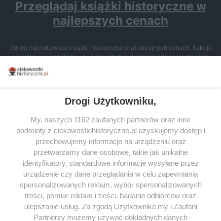
Przeglądaj książki historyczne w
najlepszych cenach
Odkryj najciekawsze książki historyczne w atrakcyjnych cenach. Sekcja
powstała we współpracy z Lubimyczytac.pl, największą społecznością
miłośników literatury w Polsce – dzięki temu możesz wybierać spośród
tytułów najwyżej ocenianych przez czytelników.
Drogi Użytkowniku,
My, naszych 1162 zaufanych partnerów oraz inne
podmioty z ciekawostkihistoryczne.pl uzyskujemy dostęp i
SERWIS
przechowujemy informacje na urządzeniu oraz
przetwarzamy dane osobowe, takie jak unikalne
SPOŁECZNOŚĆ
identyfikatory, standardowe informacje wysyłane przez
WSPÓŁPRACA
urządzenie czy dane przeglądania w celu zapewniania
spersonalizowanych reklam, wybór spersonalizowanych
KONTAKT
treści, pomiar reklam i treści, badanie odbiorców oraz
ulepszanie usług. Za zgodą Użytkownika my i Zaufani
Partnerzy możemy używać dokładnych danych