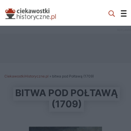
CiekawostkiHistoryczne.pl
»
bitwa pod Połtawą (1709)
BITWA POD POŁTAWĄ
(1709)