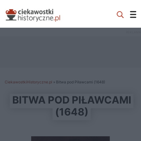
CiekawostkiHistoryczne.pl
»
Bitwa pod Piławcami (1648)
BITWA POD PIŁAWCAMI
(1648)