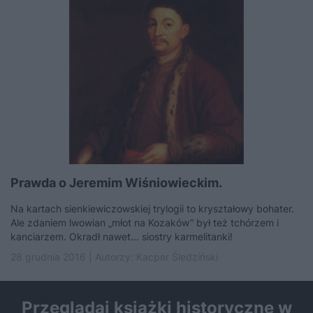
Prawda o Jeremim Wiśniowieckim.
Na kartach sienkiewiczowskiej trylogii to kryształowy bohater.
Ale zdaniem lwowian „młot na Kozaków” był też tchórzem i
kanciarzem. Okradł nawet... siostry karmelitanki!
28 grudnia 2016 | Autorzy:
Kacper Śledziński
Przeglądaj książki historyczne w