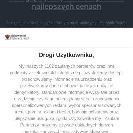
najlepszych cenach
Odkryj najciekawsze książki historyczne w atrakcyjnych cenach. Sekcja
powstała we współpracy z Lubimyczytac.pl, największą społecznością
miłośników literatury w Polsce – dzięki temu możesz wybierać spośród
tytułów najwyżej ocenianych przez czytelników.
Drogi Użytkowniku,
My, naszych 1162 zaufanych partnerów oraz inne
podmioty z ciekawostkihistoryczne.pl uzyskujemy dostęp i
SERWIS
przechowujemy informacje na urządzeniu oraz
przetwarzamy dane osobowe, takie jak unikalne
SPOŁECZNOŚĆ
identyfikatory, standardowe informacje wysyłane przez
WSPÓŁPRACA
urządzenie czy dane przeglądania w celu zapewniania
spersonalizowanych reklam, wybór spersonalizowanych
KONTAKT
treści, pomiar reklam i treści, badanie odbiorców oraz
ulepszanie usług. Za zgodą Użytkownika my i Zaufani
Partnerzy możemy używać dokładnych danych
geolokalizacyjnych oraz aktywnie skanować