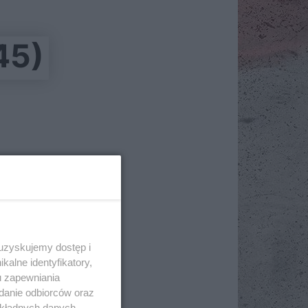
45)
 uzyskujemy dostęp i
alne identyfikatory,
u zapewniania
adanie odbiorców oraz
okładnych danych