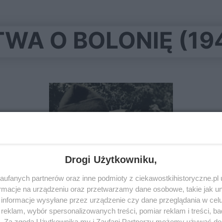
TWA O BOLONIĘ (19
Drogi Użytkowniku,
ufanych partnerów oraz inne podmioty z ciekawostkihistoryczne.pl
macje na urządzeniu oraz przetwarzamy dane osobowe, takie jak unik
informacje wysyłane przez urządzenie czy dane przeglądania w cel
eklam, wybór spersonalizowanych treści, pomiar reklam i treści, b
Polska ofiara z krwi. Poznaj
g. Za zgodą Użytkownika my i Zaufani Partnerzy możemy używać d