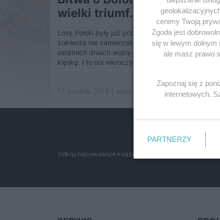
wielki triumf...
geolokalizacyjnyc
cenimy Twoją prywat
Zgoda jest dobrowoln
Losy Polski były już przypieczętowane. Nasi
żołnierze nie zamierzali jednak składać broni. W
się w lewym dolnym 
ostatnich dniach wojny zadali Niemcom dotkliwą
ale masz prawo sp
klęskę. I to oni wkroczyli jako...
Zapoznaj się z pon
17 grudnia 2018 | Autorzy:
Dariusz Kaliński
internetowych. 
Przeglą
PARTNERZY
Odkryj najciekawsze książki historyczne w atrakcyjnych c