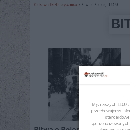
CiekawostkiHistoryczne.pl
»
Bitwa o Bolonię (1945)
BI
My, naszych 1160 za
przechowujemy infor
standardowe 
spersonalizowanych r
Bitwa o Bolonię. Ostatni
ulepszanie usłu