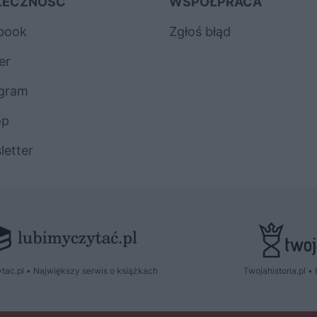
ŁECZNOŚĆ
WSPÓŁPRACA
book
Zgłoś błąd
er
agram
op
letter
tac.pl • Największy serwis o książkach
Twojahistoria.pl • 