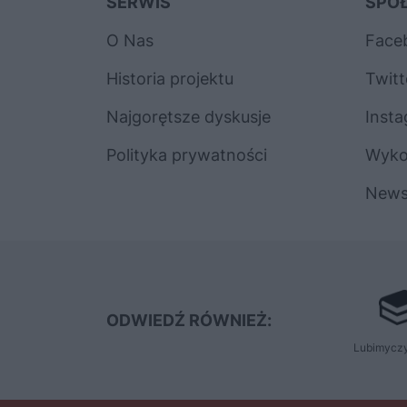
SERWIS
SPO
O Nas
Face
Historia projektu
Twitt
Najgorętsze dyskusje
Inst
Polityka prywatności
Wyk
News
ODWIEDŹ RÓWNIEŻ:
Lubimyczy