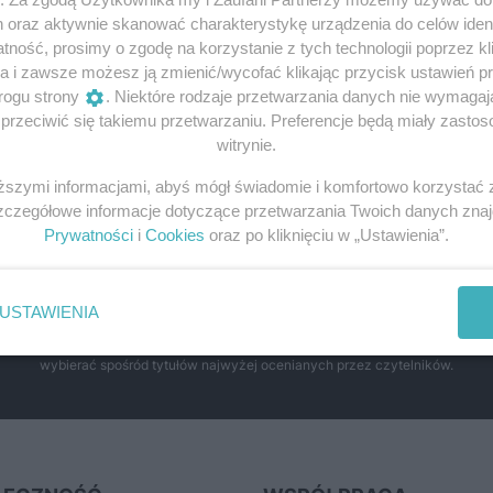
bitwy,...
h oraz aktywnie skanować charakterystykę urządzenia do celów ident
ność, prosimy o zgodę na korzystanie z tych technologii poprzez kli
a i zawsze możesz ją zmienić/wycofać klikając przycisk ustawień p
Maki czerwieniły się nie tylko pod Monte Cassino.
Podczas zażartych walk we Włoszech poległo 2301
rogu strony
. Niektóre rodzaje przetwarzania danych nie wymaga
polskich żołnierzy. Przypominamy bitwy, które dla
rzeciwić się takiemu przetwarzaniu. Preferencje będą miały zastoso
wielu kolumbów okazały się ostatnimi....
witrynie.
iższymi informacjami, abyś mógł świadomie i komfortowo korzystać
17 kwietnia 2017 | Autorzy:
Dariusz Kaliński
Szczegółowe informacje dotyczące przetwarzania Twoich danych zna
Prywatności
i
Cookies
oraz po kliknięciu w „Ustawienia”.
daj książki historyczne w najlepszyc
USTAWIENIA
enach. Sekcja powstała we współpracy z Lubimyczytac.pl, największą społeczn
wybierać spośród tytułów najwyżej ocenianych przez czytelników.