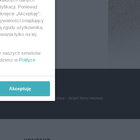
yfikacji. Ponieważ
knięcie „Akceptuję”.
rywatności znajdujący
ją zgody użytkownika,
wania tylko na tej
 z naszych serwisów
jdziesz w
Polityce
h cenach
Akceptuję
ością miłośników literatury w Polsce – dzięki temu możesz