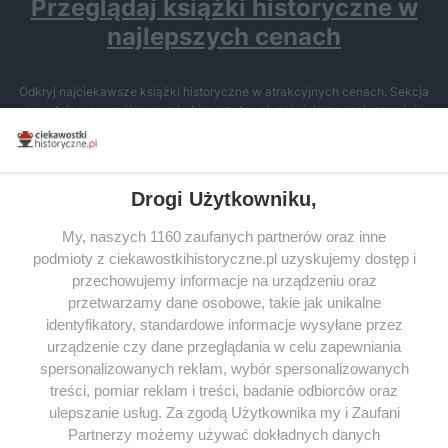
Przeglądaj książki historyczne w
najlepszych cenach
Odkryj najciekawsze książki historyczne w atrakcyjnych cenach. Sekcja
powstała we współpracy z Lubimyczytac.pl, największą społecznością
miłośników literatury w Polsce – dzięki temu możesz wybierać spośród
tytułów najwyżej ocenianych przez czytelników.
Drogi Użytkowniku,
My, naszych 1160 zaufanych partnerów oraz inne
podmioty z ciekawostkihistoryczne.pl uzyskujemy dostęp i
SERWIS
przechowujemy informacje na urządzeniu oraz
przetwarzamy dane osobowe, takie jak unikalne
SPOŁECZNOŚĆ
identyfikatory, standardowe informacje wysyłane przez
WSPÓŁPRACA
urządzenie czy dane przeglądania w celu zapewniania
spersonalizowanych reklam, wybór spersonalizowanych
KONTAKT
treści, pomiar reklam i treści, badanie odbiorców oraz
ulepszanie usług. Za zgodą Użytkownika my i Zaufani
Partnerzy możemy używać dokładnych danych