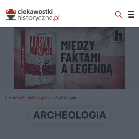
CiekawostkiHistoryczne.pl
»
Archeologia
ARCHEOLOGIA