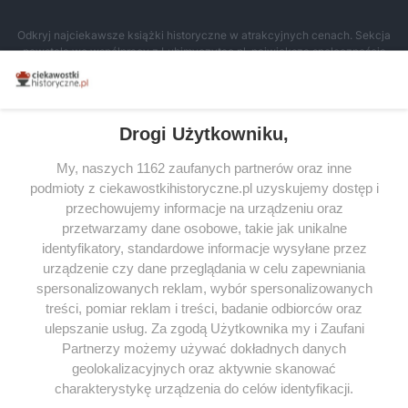
Odkryj najciekawsze książki historyczne w atrakcyjnych cenach. Sekcja
powstała we współpracy z Lubimyczytac.pl, największą społecznością
miłośników literatury w Polsce – dzięki temu możesz wybierać spośród
tytułów najwyżej ocenianych przez czytelników.
Drogi Użytkowniku,
My, naszych 1162 zaufanych partnerów oraz inne
podmioty z ciekawostkihistoryczne.pl uzyskujemy dostęp i
SERWIS
przechowujemy informacje na urządzeniu oraz
przetwarzamy dane osobowe, takie jak unikalne
SPOŁECZNOŚĆ
identyfikatory, standardowe informacje wysyłane przez
WSPÓŁPRACA
urządzenie czy dane przeglądania w celu zapewniania
spersonalizowanych reklam, wybór spersonalizowanych
KONTAKT
treści, pomiar reklam i treści, badanie odbiorców oraz
ulepszanie usług. Za zgodą Użytkownika my i Zaufani
Partnerzy możemy używać dokładnych danych
geolokalizacyjnych oraz aktywnie skanować
ODWIEDŹ RÓWNIEŻ:
charakterystykę urządzenia do celów identyfikacji.
Ponieważ cenimy Twoją prywatność, prosimy o zgodę na