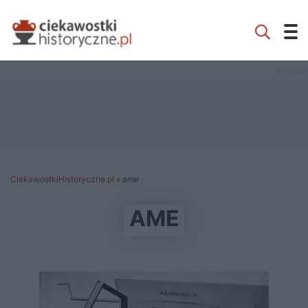
CiekawostkiHistoryczne.pl
»
ame
AME