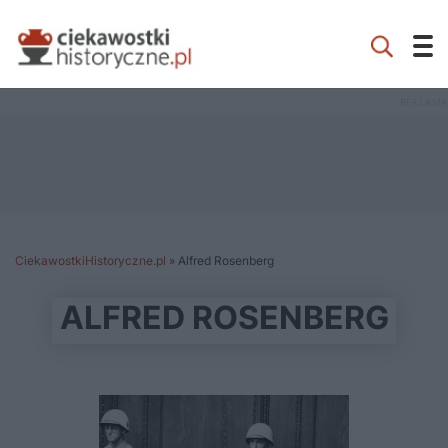
CiekawostkiHistoryczne.pl
»
Alfred Rosenberg
ALFRED ROSENBERG