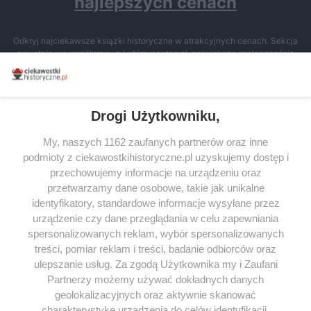
najlepszych cenach
Odkryj najciekawsze książki historyczne w atrakcyjnych cenach. Sekcja
powstała we współpracy z Lubimyczytac.pl, największą społecznością
miłośników literatury w Polsce – dzięki temu możesz wybierać spośród
tytułów najwyżej ocenianych przez czytelników.
Drogi Użytkowniku,
My, naszych 1162 zaufanych partnerów oraz inne
podmioty z ciekawostkihistoryczne.pl uzyskujemy dostęp i
SERWIS
przechowujemy informacje na urządzeniu oraz
przetwarzamy dane osobowe, takie jak unikalne
SPOŁECZNOŚĆ
identyfikatory, standardowe informacje wysyłane przez
WSPÓŁPRACA
urządzenie czy dane przeglądania w celu zapewniania
spersonalizowanych reklam, wybór spersonalizowanych
KONTAKT
treści, pomiar reklam i treści, badanie odbiorców oraz
ulepszanie usług. Za zgodą Użytkownika my i Zaufani
Partnerzy możemy używać dokładnych danych
geolokalizacyjnych oraz aktywnie skanować
ODWIEDŹ RÓWNIEŻ:
charakterystykę urządzenia do celów identyfikacji.