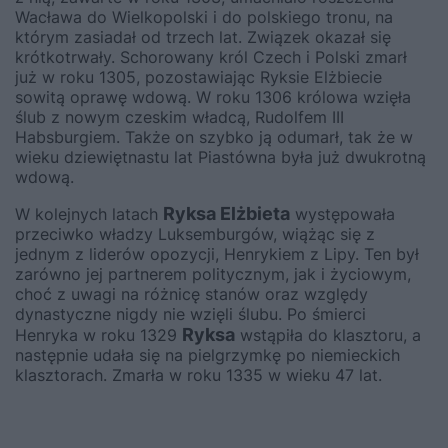
Wacława do Wielkopolski i do polskiego tronu, na
którym zasiadał od trzech lat. Związek okazał się
krótkotrwały. Schorowany król Czech i Polski zmarł
już w roku 1305, pozostawiając Ryksie Elżbiecie
sowitą oprawę wdową. W roku 1306 królowa wzięła
ślub z nowym czeskim władcą, Rudolfem III
Habsburgiem. Także on szybko ją odumarł, tak że w
wieku dziewiętnastu lat Piastówna była już dwukrotną
wdową.
Ryksa Elżbieta
W kolejnych latach
występowała
przeciwko władzy Luksemburgów, wiążąc się z
jednym z liderów opozycji, Henrykiem z Lipy. Ten był
zarówno jej partnerem politycznym, jak i życiowym,
choć z uwagi na różnicę stanów oraz względy
dynastyczne nigdy nie wzięli ślubu. Po śmierci
Ryksa
Henryka w roku 1329
wstąpiła do klasztoru, a
następnie udała się na pielgrzymkę po niemieckich
klasztorach. Zmarła w roku 1335 w wieku 47 lat.