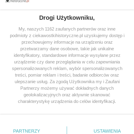
tytułów najwyżej ocenianych przez czytelników.
Drogi Użytkowniku,
My, naszych 1162 zaufanych partnerów oraz inne
podmioty z ciekawostkihistoryczne.pl uzyskujemy dostęp i
SERWIS
przechowujemy informacje na urządzeniu oraz
przetwarzamy dane osobowe, takie jak unikalne
SPOŁECZNOŚĆ
identyfikatory, standardowe informacje wysyłane przez
WSPÓŁPRACA
urządzenie czy dane przeglądania w celu zapewniania
spersonalizowanych reklam, wybór spersonalizowanych
KONTAKT
treści, pomiar reklam i treści, badanie odbiorców oraz
ulepszanie usług. Za zgodą Użytkownika my i Zaufani
Partnerzy możemy używać dokładnych danych
geolokalizacyjnych oraz aktywnie skanować
ODWIEDŹ RÓWNIEŻ:
charakterystykę urządzenia do celów identyfikacji.
Ponieważ cenimy Twoją prywatność, prosimy o zgodę na
korzystanie z tych technologii poprzez kliknięcie
„Akceptuję”. Zgoda jest dobrowolna i zawsze możesz ją
zmienić/wycofać klikając przycisk ustawień prywatności
PARTNERZY
USTAWIENIA
znajdujący się w lewym dolnym rogu strony
. Niektóre