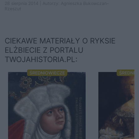
szczęścia w miłości….
28 sierpnia 2014 | Autorzy:
Agnieszka Bukowczan-
Rzeszut
CIEKAWE MATERIAŁY O RYKSIE
ELŻBIECIE Z PORTALU
TWOJAHISTORIA.PL:
ŚREDNIOWIECZE
ŚREDNIO