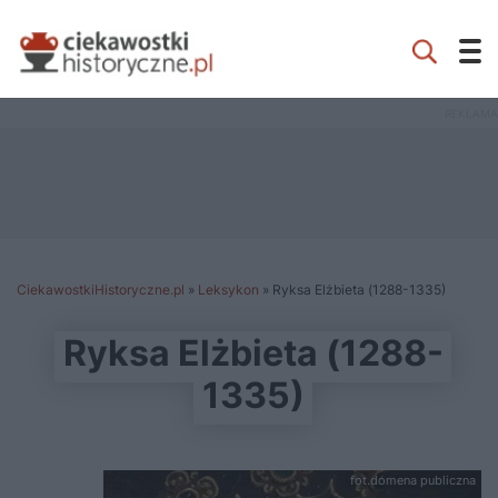
CiekawostkiHistoryczne.pl
»
Leksykon
»
Ryksa Elżbieta (1288-1335)
Ryksa Elżbieta (1288-
1335)
fot.domena publiczna