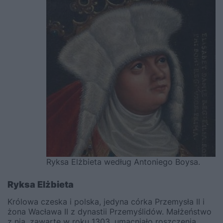
Ryksa Elżbieta według Antoniego Boysa.
Ryksa Elżbieta
Królowa czeska i polska, jedyna córka Przemysła II i
żona Wacława II z dynastii Przemyślidów. Małżeństwo
z nią, zawarte w roku 1303, umacniało roszczenia