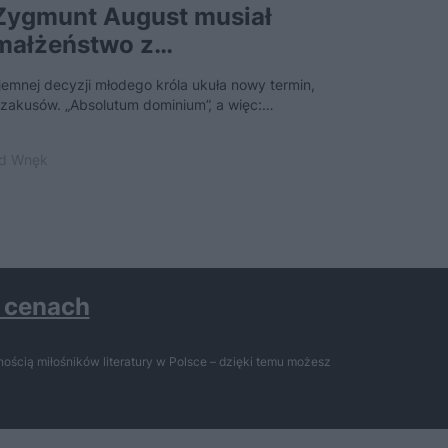
Zygmunt August musiał
Która z 
 małżeństwo z…
najpopul
większe
jemnej decyzji młodego króla ukuła nowy termin,
Na jakąkolwiek 
h zakusów. „Absolutum dominium”, a więc:…
Polityczne tale
ad Wnęk
25 październik
h cenach
ością miłośników literatury w Polsce – dzięki temu możesz