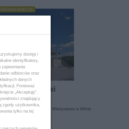
ŚREDNIOWIECZE
 uzyskujemy dostęp i
alne identyfikatory,
u zapewniania
adanie odbiorców oraz
okładnych danych
yfikacji. Ponieważ
a władców Polski
Zygmunt
knięcie „Akceptuję”.
jnym schowku
rywatności znajdujący
ją zgody użytkownika,
azyliki św. Stanisława i św. Władysława w Wilnie
Ostatni Jagiell
wania tylko na tej
władców Polski….
skutecznie je 
 z naszych serwisów