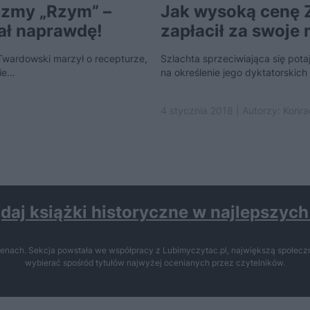
czmy „Rzym” –
Jak wysoką cenę 
ał naprawdę!
zapłacił za swoje
Twardowski marzył o recepturze,
Szlachta sprzeciwiająca się pota
nie…
na określenie jego dyktatorskic
4 stycznia 2018 | Autorzy:
Konr
daj książki historyczne w najlepszyc
enach. Sekcja powstała we współpracy z Lubimyczytac.pl, największą społeczn
wybierać spośród tytułów najwyżej ocenianych przez czytelników.