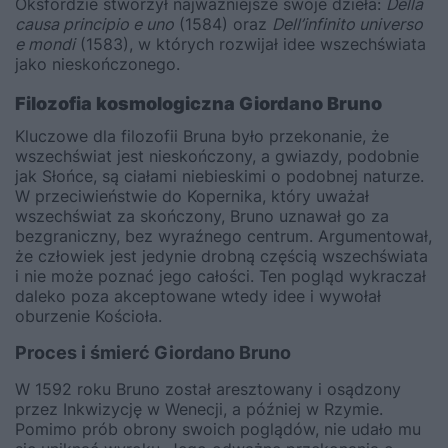
Oksfordzie stworzył najważniejsze swoje dzieła:
Della
causa principio e uno
(1584) oraz
Dell’infinito universo
e mondi
(1583), w których rozwijał idee wszechświata
jako nieskończonego.
Filozofia kosmologiczna Giordano Bruno
Kluczowe dla filozofii Bruna było przekonanie, że
wszechświat jest nieskończony, a gwiazdy, podobnie
jak Słońce, są ciałami niebieskimi o podobnej naturze.
W przeciwieństwie do Kopernika, który uważał
wszechświat za skończony, Bruno uznawał go za
bezgraniczny, bez wyraźnego centrum. Argumentował,
że człowiek jest jedynie drobną częścią wszechświata
i nie może poznać jego całości. Ten pogląd wykraczał
daleko poza akceptowane wtedy idee i wywołał
oburzenie Kościoła.
Proces i śmierć Giordano Bruno
W 1592 roku Bruno został aresztowany i osądzony
przez Inkwizycję w Wenecji, a później w Rzymie.
Pomimo prób obrony swoich poglądów, nie udało mu