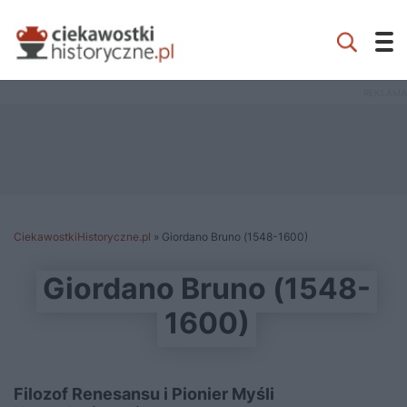
CiekawostkiHistoryczne.pl
»
Giordano Bruno (1548-1600)
Giordano Bruno (1548-
1600)
Filozof Renesansu i Pionier Myśli