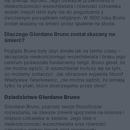
się uniknąć wyroku. Jego odważne przekonania o
nieskończoności wszechświata i równości człowieka
wobec innych istot były nie do pogodzenia z
ówczesnym porządkiem religijnym. W 1600 roku Bruno
został skazany na śmierć przez spalenie na stosie.
Dlaczego Giordano Bruno został skazany na
śmierć?
Poglądy Bruna były zbyt śmiałe jak na tamte czasy –
akceptacja nieskończonego wszechświata i braku jego
centrum podważała fundamenty religii. Bruno głosił, że
nie można sądzić, iż wszechświat kończy się na tym,
co możemy zobaczyć. Jak obrazowo wyjaśnia filozof
Władysław Tatarkiewicz, „nie można sądzić, że istnieją
tylko te ptaki, które dostrzegamy przez okno”.
Dziedzictwo Giordano Bruno
Giordano Bruno, poprzez swoje filozoficzne
rozważania, na zawsze zmienił spojrzenie na kosmos i
miejsce człowieka w świecie. Jego idee o
nieskończoności wszechświata oraz równości
człowieka wobec innych istot inspirowały