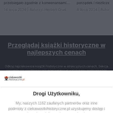
przebiegało zgodnie z konwenansami.
porządek i niezliczen
Ona (była zakonnica) oświadczyła się
władzy musieli umrze
14 lipca 2024 | Autorzy:
Herbert Gnaś
8 lipca 2024 | Autorz
jemu – mnichowi,…
katolicki zamierzano
Przeglądaj książki historyczne w
najlepszych cenach
Odkryj najciekawsze książki historyczne w atrakcyjnych cenach. Sekcja
powstała we współpracy z Lubimyczytac.pl, największą społecznością
miłośników literatury w Polsce – dzięki temu możesz wybierać spośród
tytułów najwyżej ocenianych przez czytelników.
Drogi Użytkowniku,
My, naszych 1162 zaufanych partnerów oraz inne
podmioty z ciekawostkihistoryczne.pl uzyskujemy dostęp i
SERWIS