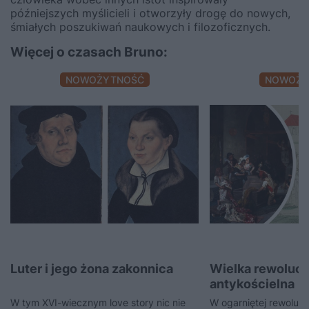
późniejszych myślicieli i otworzyły drogę do nowych,
śmiałych poszukiwań naukowych i filozoficznych.
Więcej o czasach Bruno:
NOWOŻYTNOŚĆ
NOWOŻY
Luter i jego żona zakonnica
Wielka rewoluc
antykościelna
W tym XVI-wiecznym love story nic nie
W ogarniętej rewolucją