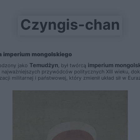
Czyngis-chan
ela imperium mongolskiego
Temudżyn
imperium mongols
urodzony jako
, był twórcą
 najważniejszych przywódców politycznych XIII wieku, doko
ji militarnej i państwowej, który zmienił układ sił w Euraz