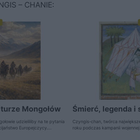
NGIS – CHANIE:
ulturze Mongołów
Śmierć, legenda i
łowie udzieliliby na te pytania
Czyngis-chan, twórca największe
cijaństwo Europejczycy….
roku podczas kampanii wojennej