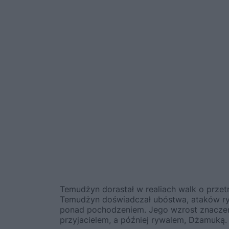
Temudżyn dorastał w realiach walk o przetrw
Temudżyn doświadczał ubóstwa, ataków rywal
ponad pochodzeniem. Jego wzrost znaczeni
przyjacielem, a później rywalem, Dżamuką.