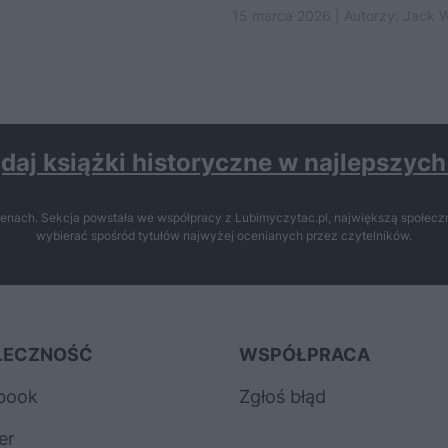
15 marca 2026 | Autorzy:
Jack W
daj książki historyczne w najlepszyc
enach. Sekcja powstała we współpracy z Lubimyczytac.pl, największą społeczn
wybierać spośród tytułów najwyżej ocenianych przez czytelników.
ŁECZNOŚĆ
WSPÓŁPRACA
book
Zgłoś błąd
er