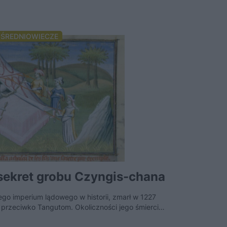
ŚREDNIOWIECZE
 sekret grobu Czyngis-chana
Mongke 
dworem
go imperium lądowego w historii, zmarł w 1227
 przeciwko Tangutom. Okoliczności jego śmierci…
Religijna tole
konkurencyjnyc