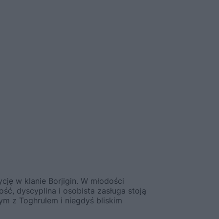
ycję w klanie Borjigin. W młodości
ść, dyscyplina i osobista zasługa stoją
m z Toghrulem i niegdyś bliskim