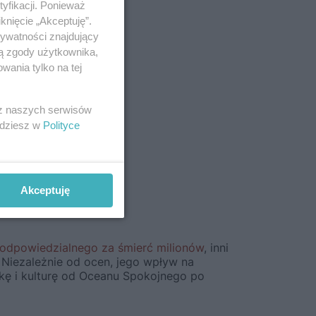
yfikacji. Ponieważ
knięcie „Akceptuję”.
rywatności znajdujący
ją zgody użytkownika,
wania tylko na tej
 z naszych serwisów
jdziesz w
Polityce
Akceptuję
odpowiedzialnego za śmierć milionów
, inni
 Niezależnie od ocen, jego wpływ na
tykę i kulturę od Oceanu Spokojnego po