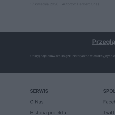
17 kwietnia 2026 | Autorzy:
Herbert Gnaś
Przeglą
Odkryj najciekawsze książki historyczne w atrakcyjnych c
SERWIS
SPO
O Nas
Face
Historia projektu
Twitt