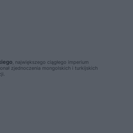
kiego
, największego ciągłego imperium
nał zjednoczenia mongolskich i turkijskich
ji.