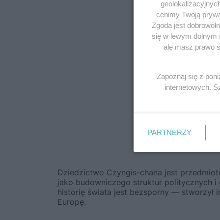
geolokalizacyjnyc
cenimy Twoją prywat
Zgoda jest dobrowoln
się w lewym dolnym 
ale masz prawo sp
Zapoznaj się z pon
internetowych. 
PARTNERZY
P
Dziedzictwo Czyngis-chana jest przedmiot
jako budowniczego struktur politycznych i
historię świata jest bezsporny — stworzył i
Europę.