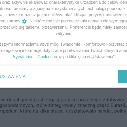
h oraz aktywnie skanować charakterystykę urządzenia do celów ident
ność, prosimy o zgodę na korzystanie z tych technologii poprzez kli
a i zawsze możesz ją zmienić/wycofać klikając przycisk ustawień p
rogu strony
. Niektóre rodzaje przetwarzania danych nie wymaga
rzeciwić się takiemu przetwarzaniu. Preferencje będą miały zastoso
witrynie.
iższymi informacjami, abyś mógł świadomie i komfortowo korzystać
Szczegółowe informacje dotyczące przetwarzania Twoich danych zna
Prywatności
i
Cookies
oraz po kliknięciu w „Ustawienia”.
USTAWIENIA
odboje Czyngis-chana
em debat: jedni postrzegają go jako brutalnego zdobywcę
 gospodarczych, które zintegrowały znaczną część Eurazji.
mperium, które na kilka stuleci ukształtowało handel, poli