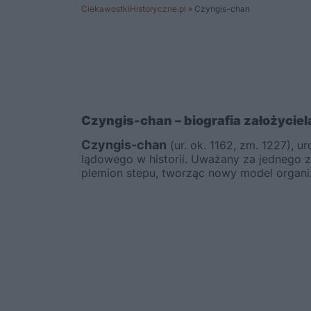
CiekawostkiHistoryczne.pl
»
Czyngis-chan
Czyngis-chan
– biografia założyci
Czyngis-chan
(ur. ok. 1162, zm. 1227), 
lądowego w historii. Uważany za jednego z
plemion stepu, tworząc nowy model organizac