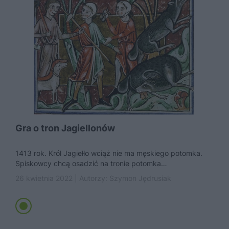
Gra o tron Jagiellonów
1413 rok. Król Jagiełło wciąż nie ma męskiego potomka.
Spiskowcy chcą osadzić na tronie potomka
Hohenzollernów. Tymczasem dochodzi do...
26 kwietnia 2022 | Autorzy:
Szymon Jędrusiak