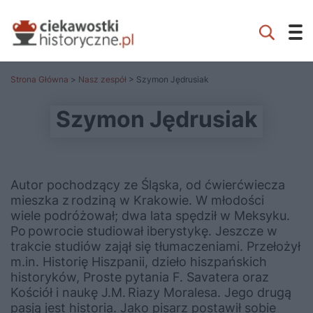
Strona Główna
>
Nasz zespół
> Szymon Jędrusiak
Szymon Jędrusiak
Autor pochodzący ze Śląska, od ćwierćwiecza
mieszka z rodziną w Krakowie. W młodości
wiele ­podróżował; dwa lata spędził w Meksyku.
Po powrocie studiował iberystykę. Jeszcze w
trakcie studiów zajął się tłumaczeniami. Przełożył
m.in. Historię Hiszpanii, dzieło hiszpańskich
historyków, Proste pytania F. Sa­vatera oraz
Kościół i naukę J.M. Riazy Moralesa. Jego drugą
pasją jest historia. Jako pisarz postawił sobie