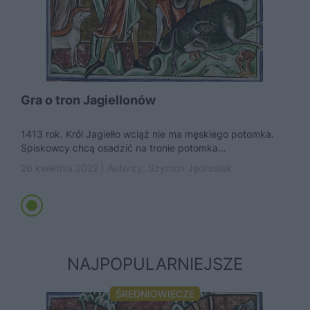
Gra o tron Jagiellonów
1413 rok. Król Jagiełło wciąż nie ma męskiego potomka.
Spiskowcy chcą osadzić na tronie potomka
Hohenzollernów. Tymczasem dochodzi do...
26 kwietnia 2022 | Autorzy:
Szymon Jędrusiak
NAJPOPULARNIEJSZE
ŚREDNIOWIECZE