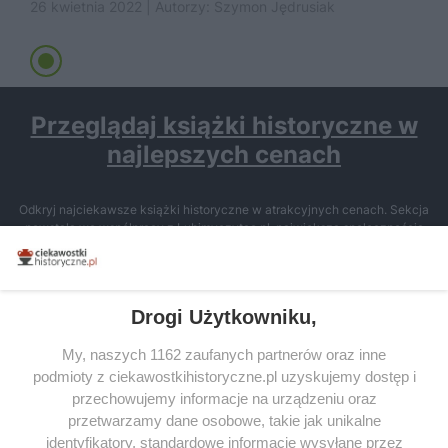
26 kwietnia 2022 | Autorzy:
Szymon Jędrusiak
Przeglądaj książki historyczne w
najlepszych cenach
Odkryj najciekawsze książki historyczne w atrakcyjnych cenach. Sekcja
powstała we współpracy z Lubimyczytac.pl, największą społecznością
miłośników literatury w Polsce – dzięki temu możesz wybierać spośród
tytułów najwyżej ocenianych przez czytelników.
Drogi Użytkowniku,
My, naszych 1162 zaufanych partnerów oraz inne
podmioty z ciekawostkihistoryczne.pl uzyskujemy dostęp i
SERWIS
przechowujemy informacje na urządzeniu oraz
przetwarzamy dane osobowe, takie jak unikalne
SPOŁECZNOŚĆ
identyfikatory, standardowe informacje wysyłane przez