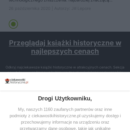
formą komunikacji politycznej stał się... profil...
26 października 2020 | Autorzy:
Jill Lepore
Przeglądaj książki historyczne w
najlepszych cenach
Odkryj najciekawsze książki historyczne w atrakcyjnych cenach. Sekcja
powstała we współpracy z Lubimyczytac.pl, największą społecznością
miłośników literatury w Polsce – dzięki temu możesz wybierać spośród
tytułów najwyżej ocenianych przez czytelników.
Drogi Użytkowniku,
My, naszych 1160 zaufanych partnerów oraz inne
podmioty z ciekawostkihistoryczne.pl uzyskujemy dostęp i
SERWIS
przechowujemy informacje na urządzeniu oraz
przetwarzamy dane osobowe, takie jak unikalne
SPOŁECZNOŚĆ