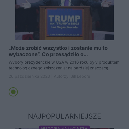
„Może zrobić wszystko i zostanie mu to
wybaczone”. Co przesądziło o...
Wybory prezydenckie w USA w 2016 roku były produktem
technologicznego zniszczenia: najbardziej znaczącą
formą komunikacji politycznej stał się... profil...
26 października 2020 | Autorzy:
Jill Lepore
NAJPOPULARNIEJSZE
HISTORIA NAJNOWSZA