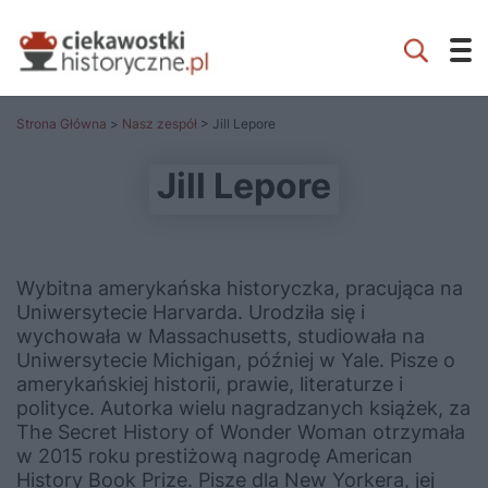
Strona Główna
>
Nasz zespół
> Jill Lepore
Jill Lepore
Wybitna amerykańska historyczka, pracująca na
Uniwersytecie Harvarda. Urodziła się i
wychowała w Massachusetts, studiowała na
Uniwersytecie Michigan, później w Yale. Pisze o
amerykańskiej historii, prawie, literaturze i
polityce. Autorka wielu nagradzanych książek, za
The Secret History of Wonder Woman otrzymała
w 2015 roku prestiżową nagrodę American
History Book Prize. Pisze dla New Yorkera, jej