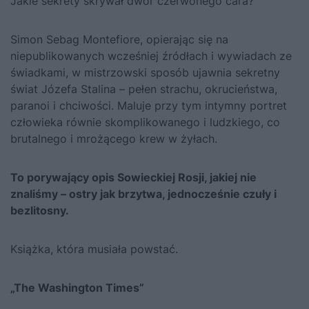
Jakie sekrety skrywał dwór czerwonego cara?
Simon Sebag Montefiore, opierając się na
niepublikowanych wcześniej źródłach i wywiadach ze
świadkami, w mistrzowski sposób ujawnia sekretny
świat Józefa Stalina – pełen strachu, okrucieństwa,
paranoi i chciwości. Maluje przy tym intymny portret
człowieka równie skomplikowanego i ludzkiego, co
brutalnego i mrożącego krew w żyłach.
To porywający opis Sowieckiej Rosji, jakiej nie
znaliśmy – ostry jak brzytwa, jednocześnie czuły i
bezlitosny.
Książka, która musiała powstać.
„The Washington Times”