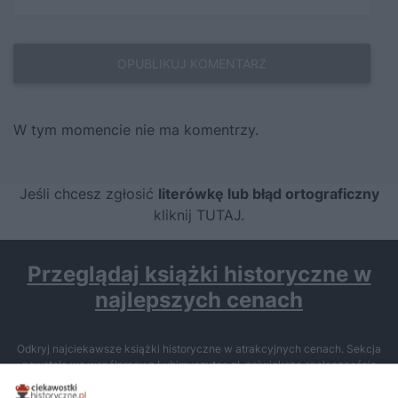
W tym momencie nie ma komentrzy.
Jeśli chcesz zgłosić
literówkę lub błąd ortograficzny
kliknij TUTAJ
.
Przeglądaj książki historyczne w
najlepszych cenach
Odkryj najciekawsze książki historyczne w atrakcyjnych cenach. Sekcja
powstała we współpracy z Lubimyczytac.pl, największą społecznością
miłośników literatury w Polsce – dzięki temu możesz wybierać spośród
tytułów najwyżej ocenianych przez czytelników.