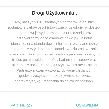
Drogi Użytkowniku,
My, naszych 1162 zaufanych partnerów oraz inne
podmioty z ciekawostkihistoryczne.pl uzyskujemy dostęp i
SERWIS
przechowujemy informacje na urządzeniu oraz
przetwarzamy dane osobowe, takie jak unikalne
SPOŁECZNOŚĆ
identyfikatory, standardowe informacje wysyłane przez
urządzenie czy dane przeglądania w celu zapewniania
WSPÓŁPRACA
spersonalizowanych reklam, wybór spersonalizowanych
KONTAKT
treści, pomiar reklam i treści, badanie odbiorców oraz
ulepszanie usług. Za zgodą Użytkownika my i Zaufani
Partnerzy możemy używać dokładnych danych
geolokalizacyjnych oraz aktywnie skanować
charakterystykę urządzenia do celów identyfikacji.
ODWIEDŹ RÓWNIEŻ:
Ponieważ cenimy Twoją prywatność, prosimy o zgodę na
korzystanie z tych technologii poprzez kliknięcie
„Akceptuję”. Zgoda jest dobrowolna i zawsze możesz ją
zmienić/wycofać klikając przycisk ustawień prywatności
PARTNERZY
USTAWIENIA
znajdujący się w lewym dolnym rogu strony
. Niektóre
Lubimyczytac.pl • Największy serwis o