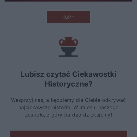
KUP »