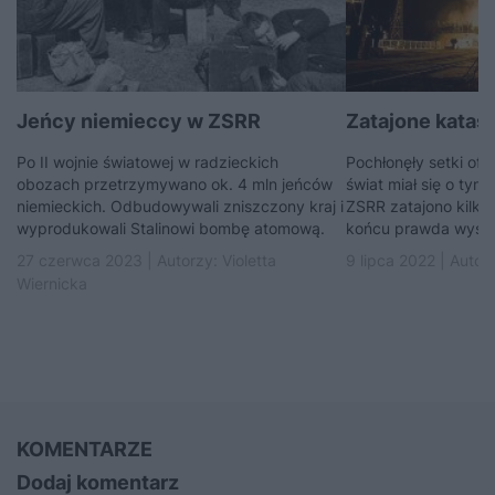
Jeńcy niemieccy w ZSRR
Zatajone katas
Po II wojnie światowej w radzieckich
Pochłonęły setki ofia
obozach przetrzymywano ok. 4 mln jeńców
świat miał się o tym
niemieckich. Odbudowywali zniszczony kraj i
ZSRR zatajono kilkad
wyprodukowali Stalinowi bombę atomową.
końcu prawda wyszła
27 czerwca 2023 | Autorzy:
Violetta
9 lipca 2022 | Autor
Wiernicka
KOMENTARZE
Dodaj komentarz