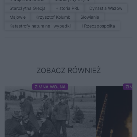
Starożytna Grecja
Historia PRL
Dynastia Wazów
Majowie
Krzysztof Kolumb
Słowianie
Katastrofy naturalne i wypadki
II Rzeczpospolita
ZOBACZ RÓWNIEŻ
ZIMNA WOJNA
ZIMN