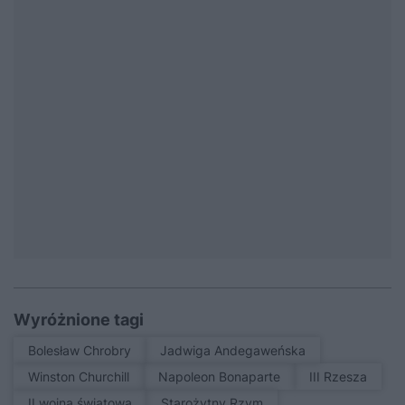
Wyróżnione tagi
Bolesław Chrobry
Jadwiga Andegaweńska
Winston Churchill
Napoleon Bonaparte
III Rzesza
II wojna światowa
Starożytny Rzym