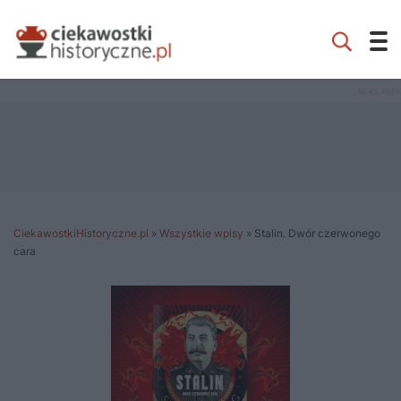
CiekawostkiHistoryczne.pl
»
Wszystkie wpisy
»
Stalin. Dwór czerwonego
cara