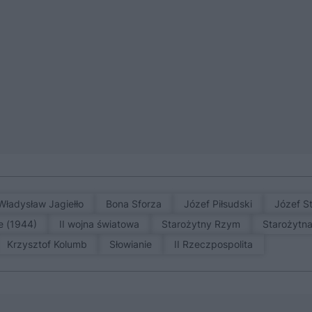
Władysław Jagiełło
Bona Sforza
Józef Piłsudski
Józef S
e (1944)
II wojna światowa
Starożytny Rzym
Starożytn
Krzysztof Kolumb
Słowianie
II Rzeczpospolita