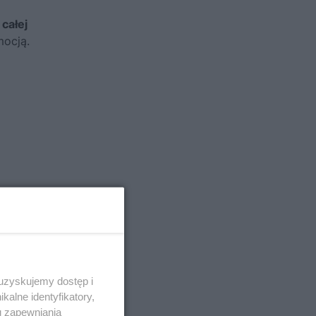
z
całej
mocją.
 uzyskujemy dostęp i
alne identyfikatory,
u zapewniania