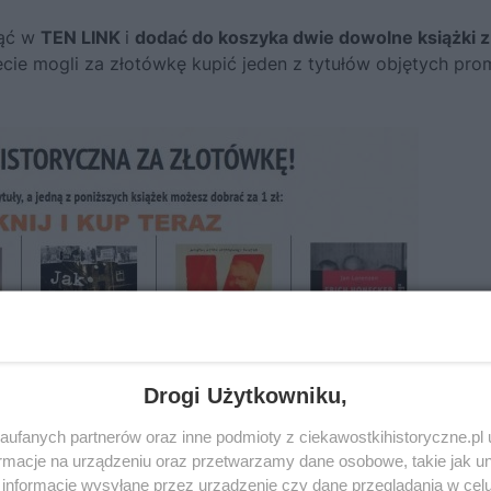
nąć w
TEN LINK
i
dodać do koszyka dwie dowolne książki 
cie mogli za złotówkę kupić jeden z tytułów objętych pro
Drogi Użytkowniku,
ufanych partnerów oraz inne podmioty z ciekawostkihistoryczne.pl
macje na urządzeniu oraz przetwarzamy dane osobowe, takie jak unik
informacje wysyłane przez urządzenie czy dane przeglądania w cel