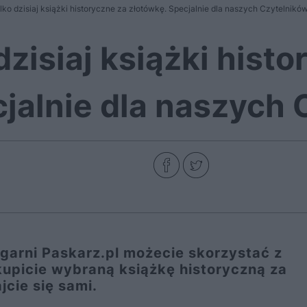
lko dzisiaj książki historyczne za złotówkę. Specjalnie dla naszych Czytelnikó
dzisiaj książki hist
jalnie dla naszych
ęgarni Paskarz.pl możecie skorzystać z
 kupicie wybraną książkę historyczną za
jcie się sami.