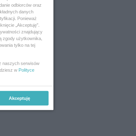
adanie odbiorców oraz
zujni,
okładnych danych
yfikacji. Ponieważ
knięcie „Akceptuję”.
rywatności znajdujący
ją zgody użytkownika,
wania tylko na tej
 z naszych serwisów
jdziesz w
Polityce
Akceptuję