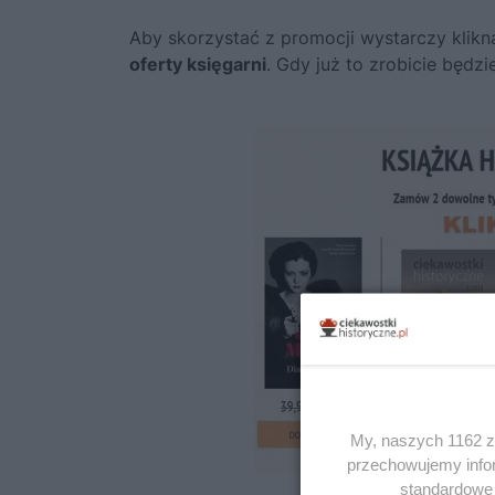
Aby skorzystać z promocji
wystarczy klik
oferty księgarni
. Gdy już to zrobicie
będzie
My, naszych 1162 za
przechowujemy infor
standardowe 