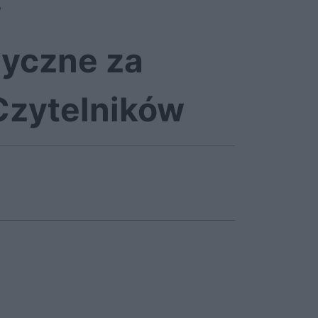
w
oryczne za
 Czytelników