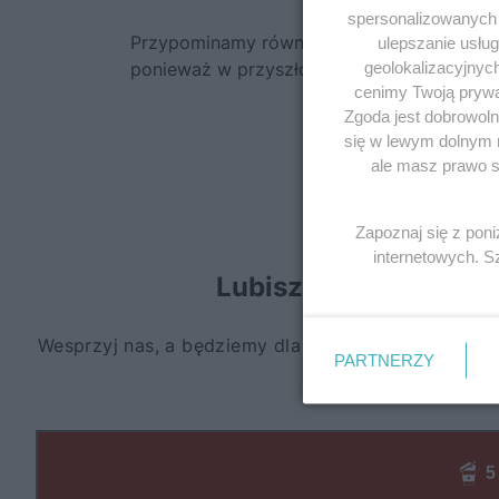
spersonalizowanych r
Przypominamy również, że kto pierwszy te
ulepszanie usłu
geolokalizacyjnyc
ponieważ w przyszłości możecie spodziewać
cenimy Twoją prywat
Zgoda jest dobrowoln
się w lewym dolnym 
ale masz prawo sp
Zapoznaj się z pon
internetowych. 
PARTNERZY