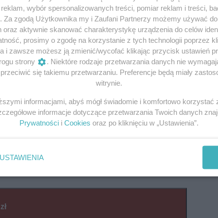
eklam, wybór spersonalizowanych treści, pomiar reklam i treści, b
n lepszy.
Zatem klikajcie i oszczędzajcie.
Bądźcie również c
g. Za zgodą Użytkownika my i Zaufani Partnerzy możemy używać d
h oraz aktywnie skanować charakterystykę urządzenia do celów ident
 się kolejnych tego typu akcji.
ność, prosimy o zgodę na korzystanie z tych technologii poprzez kli
a i zawsze możesz ją zmienić/wycofać klikając przycisk ustawień p
rogu strony
. Niektóre rodzaje przetwarzania danych nie wymaga
rzeciwić się takiemu przetwarzaniu. Preferencje będą miały zastoso
witrynie.
iższymi informacjami, abyś mógł świadomie i komfortowo korzystać
Szczegółowe informacje dotyczące przetwarzania Twoich danych zna
Prywatności
i
Cookies
oraz po kliknięciu w „Ustawienia”.
USTAWIENIA