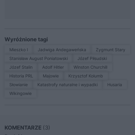
Wyróżnione tagi
Mieszko I
Jadwiga Andegaweńska
Zygmunt Stary
Stanisław August Poniatowski
Józef Piłsudski
Józef Stalin
Adolf Hitler
Winston Churchill
Historia PRL
Majowie
Krzysztof Kolumb
Słowianie
Katastrofy naturalne i wypadki
Husaria
Wikingowie
KOMENTARZE
(3)