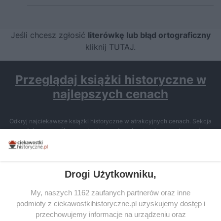
Jeśli chcesz zgłosić
literówkę lub błąd ortograficzny
kliknij TUTAJ
.
Przeglądaj książki historyczne w
najlepszych cenach
Odkryj najciekawsze książki historyczne w atrakcyjnych cenach. Sekcja
powstała we współpracy z Lubimyczytac.pl, największą społecznością
miłośników literatury w Polsce – dzięki temu możesz wybierać spośród
tytułów najwyżej ocenianych przez czytelników.
Drogi Użytkowniku,
My, naszych 1162 zaufanych partnerów oraz inne
podmioty z ciekawostkihistoryczne.pl uzyskujemy dostęp i
SERWIS
przechowujemy informacje na urządzeniu oraz