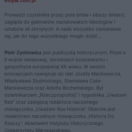
empik.com.pl
Prowadzi czytelnika przez pola bitew i obozy śmierci,
zagląda do gabinetów nazistowskich ideologów i
sztabów sił zbrojnych. A nade wszystko zastanawia
się, jak do tego wszystkiego mogło dojść…
Piotr Zychowicz
jest publicystą historycznym. Pisze o
II wojnie światowej, zbrodniach bolszewizmu i
geopolityce europejskiej XX wieku. W swoich
koncepcjach nawiązuje do idei Józefa Mackiewicza,
Władysława Studnickiego, Stanisława Cata-
Mackiewicza oraz Adolfa Bocheńskiego. Był
dziennikarzem „Rzeczpospolitej” i tygodnika „Uważam
Rze” oraz zastępcą redaktora naczelnego
miesięcznika „Uważam Rze Historia”. Obecnie jest
redaktorem naczelnym miesięcznika „Historia Do
Rzeczy”. Absolwent Instytutu Historycznego
Uniwersytetu Warszawskiego.