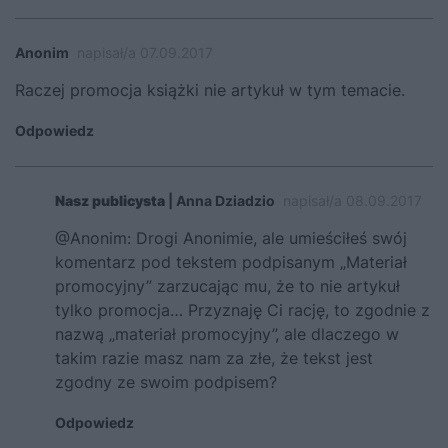
Anonim
napisał/a 07.09.2017
Raczej promocja książki nie artykuł w tym temacie.
Odpowiedz
Nasz publicysta
| Anna Dziadzio
napisał/a 08.09.2017
@Anonim: Drogi Anonimie, ale umieściłeś swój
komentarz pod tekstem podpisanym „Materiał
promocyjny” zarzucając mu, że to nie artykuł
tylko promocja… Przyznaję Ci rację, to zgodnie z
nazwą „materiał promocyjny”, ale dlaczego w
takim razie masz nam za złe, że tekst jest
zgodny ze swoim podpisem?
Odpowiedz