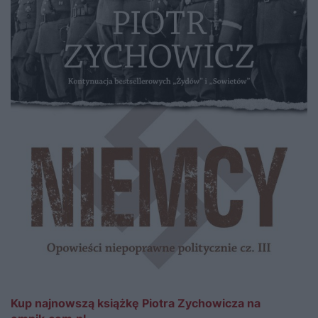
Kup najnowszą książkę Piotra Zychowicza na