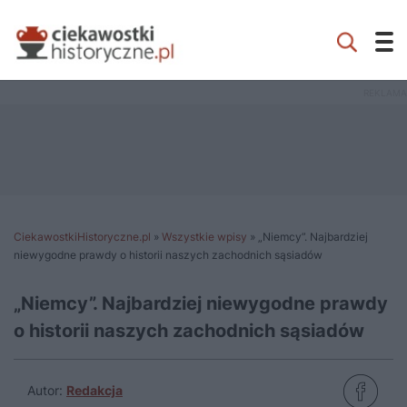
CiekawostkiHistoryczne.pl
»
Wszystkie wpisy
»
„Niemcy”. Najbardziej
niewygodne prawdy o historii naszych zachodnich sąsiadów
„Niemcy”. Najbardziej niewygodne prawdy
o historii naszych zachodnich sąsiadów
Autor:
Redakcja