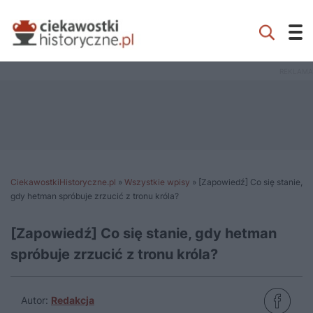
CiekawostkiHistoryczne.pl
»
Wszystkie wpisy
»
[Zapowiedź] Co się stanie,
gdy hetman spróbuje zrzucić z tronu króla?
[Zapowiedź] Co się stanie, gdy hetman
spróbuje zrzucić z tronu króla?
Autor:
Redakcja