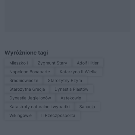
Wyróżnione tagi
Mieszko I
Zygmunt Stary
Adolf Hitler
Napoleon Bonaparte
Katarzyna II Wielka
średniowiecze
Starożytny Rzym
Starożytna Grecja
Dynastia Piastów
Dynastia Jagiellonów
Aztekowie
Katastrofy naturalne i wypadki
sanacja
Wikingowie
II Rzeczpospolita