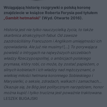
Wciągającą historię rozgrywki o polską koronę
znajdziecie w książce Roberta Forysia pod tytułem
„Gambit hetmański”
(Wyd. Otwarte 2016).
Historia jest nie tylko nauczycielką życia, to także
skarbnica atrakcyjnych fabuł. Od zawsze
zazdrościliśmy Francuzom i Anglikom umiejętności ich
opowiadania. Ale już nie musimy!
[…]
To porywająca
powieść o intrygach na najwyższych szczeblach
władzy Rzeczypospolitej, o ambicjach polskiego
prymasa, który robi, co może, by zostać papieżem, o
silnych kobietach i ich władzy nad mężczyznami, o
wielkiej miłości hetmana koronnego Sobieskiego i
Marysieńki, o seksie, zdradach, walkach i zamachach…
Okazuje się, że Bóg jest politycznym narzędziem, honor
można kupić i tylko trucizna jest poważnie traktowana.
LESZEK BUGAJSKI