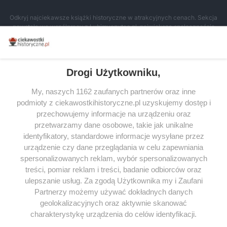
Odkryj najciekawsze książki historyczne w atrakcyjnych cenach. Sekcja
powstała we współpracy z Lubimyczytac.pl, największą społecznością
miłośników literatury w Polsce – dzięki temu możesz wybierać spośród
tytułów najwyżej ocenianych przez czytelników.
Drogi Użytkowniku,
My, naszych 1162 zaufanych partnerów oraz inne
podmioty z ciekawostkihistoryczne.pl uzyskujemy dostęp i
SERWIS
przechowujemy informacje na urządzeniu oraz
przetwarzamy dane osobowe, takie jak unikalne
SPOŁECZNOŚĆ
identyfikatory, standardowe informacje wysyłane przez
WSPÓŁPRACA
urządzenie czy dane przeglądania w celu zapewniania
spersonalizowanych reklam, wybór spersonalizowanych
KONTAKT
treści, pomiar reklam i treści, badanie odbiorców oraz
ulepszanie usług. Za zgodą Użytkownika my i Zaufani
Partnerzy możemy używać dokładnych danych
geolokalizacyjnych oraz aktywnie skanować
ODWIEDŹ RÓWNIEŻ:
charakterystykę urządzenia do celów identyfikacji.
Ponieważ cenimy Twoją prywatność, prosimy o zgodę na