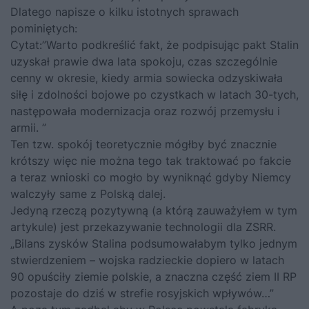
Dlatego napisze o kilku istotnych sprawach
pominiętych:
Cytat:”Warto podkreślić fakt, że podpisując pakt Stalin
uzyskał prawie dwa lata spokoju, czas szczególnie
cenny w okresie, kiedy armia sowiecka odzyskiwała
siłę i zdolności bojowe po czystkach w latach 30-tych,
następowała modernizacja oraz rozwój przemysłu i
armii. ”
Ten tzw. spokój teoretycznie mógłby być znacznie
krótszy więc nie można tego tak traktować po fakcie
a teraz wnioski co mogło by wyniknąć gdyby Niemcy
walczyły same z Polską dalej.
Jedyną rzeczą pozytywną (a którą zauważyłem w tym
artykule) jest przekazywanie technologii dla ZSRR.
„Bilans zysków Stalina podsumowałabym tylko jednym
stwierdzeniem – wojska radzieckie dopiero w latach
90 opuściły ziemie polskie, a znaczna część ziem II RP
pozostaje do dziś w strefie rosyjskich wpływów…”