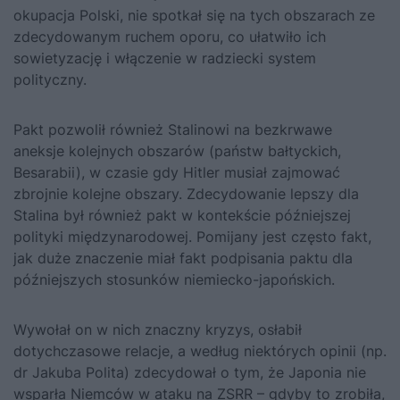
okupacja Polski, nie spotkał się na tych obszarach ze
zdecydowanym ruchem oporu, co ułatwiło ich
sowietyzację i włączenie w radziecki system
polityczny.
Pakt pozwolił również Stalinowi na bezkrwawe
aneksje kolejnych obszarów (państw bałtyckich,
Besarabii), w czasie gdy Hitler musiał zajmować
zbrojnie kolejne obszary. Zdecydowanie lepszy dla
Stalina był również pakt w kontekście późniejszej
polityki międzynarodowej. Pomijany jest często fakt,
jak duże znaczenie miał fakt podpisania paktu dla
późniejszych stosunków niemiecko-japońskich.
Wywołał on w nich znaczny kryzys, osłabił
dotychczasowe relacje, a według niektórych opinii (np.
dr Jakuba Polita) zdecydował o tym, że Japonia nie
wsparła Niemców w ataku na ZSRR – gdyby to zrobiła,