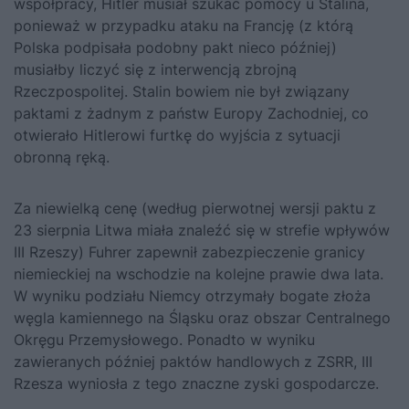
współpracy, Hitler musiał szukać pomocy u Stalina,
ponieważ w przypadku ataku na Francję (z którą
Polska podpisała podobny pakt nieco później)
musiałby liczyć się z interwencją zbrojną
Rzeczpospolitej. Stalin bowiem nie był związany
paktami z żadnym z państw Europy Zachodniej, co
otwierało Hitlerowi furtkę do wyjścia z sytuacji
obronną ręką.
Za niewielką cenę (według pierwotnej wersji paktu z
23 sierpnia Litwa miała znaleźć się w strefie wpływów
III Rzeszy) Fuhrer zapewnił zabezpieczenie granicy
niemieckiej na wschodzie na kolejne prawie dwa lata.
W wyniku podziału Niemcy otrzymały bogate złoża
węgla kamiennego na Śląsku oraz obszar Centralnego
Okręgu Przemysłowego. Ponadto w wyniku
zawieranych później paktów handlowych z ZSRR, III
Rzesza wyniosła z tego znaczne zyski gospodarcze.