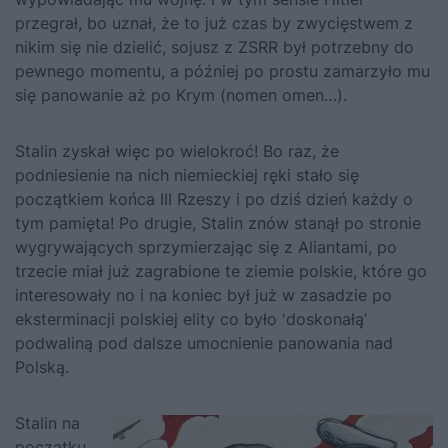
przegrał, bo uznał, że to już czas by zwycięstwem z
nikim się nie dzielić, sojusz z ZSRR był potrzebny do
pewnego momentu, a później po prostu zamarzyło mu
się panowanie aż po Krym (nomen omen…).
Stalin zyskał więc po wielokroć! Bo raz, że
podniesienie na nich niemieckiej ręki stało się
początkiem końca III Rzeszy i po dziś dzień każdy o
tym pamięta! Po drugie, Stalin znów stanął po stronie
wygrywających sprzymierzając się z Aliantami, po
trzecie miał już zagrabione te ziemie polskie, które go
interesowały no i na koniec był już w zasadzie po
eksterminacji polskiej elity co było 'doskonałą’
podwaliną pod dalsze umocnienie panowania nad
Polską.
Stalin na
początku