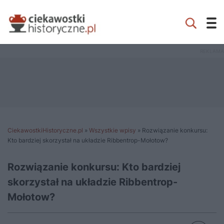
CiekawostkiHistoryczne.pl
»
Wszystkie wpisy
»
Rozwiązanie konkursu:
Kto bardziej skorzystał na układzie Ribbentrop-Mołotow?
Rozwiązanie konkursu: Kto bardziej
skorzystał na układzie Ribbentrop-
Mołotow?