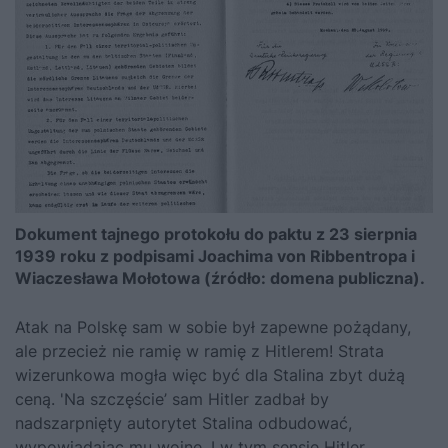
Dokument tajnego protokołu do paktu z 23 sierpnia
1939 roku z podpisami Joachima von Ribbentropa i
Wiaczesława Mołotowa (źródło: domena publiczna).
Atak na Polskę sam w sobie był zapewne pożądany,
ale przecież nie ramię w ramię z Hitlerem! Strata
wizerunkowa mogła więc być dla Stalina zbyt dużą
ceną. 'Na szczęście’ sam Hitler zadbał by
nadszarpnięty autorytet Stalina odbudować,
wypowiadając mu wojnę. I w tym sensie Hitler