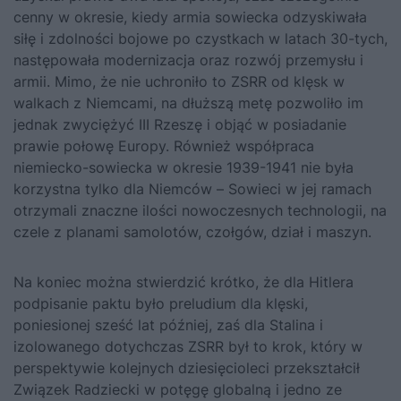
cenny w okresie, kiedy armia sowiecka odzyskiwała
siłę i zdolności bojowe po czystkach w latach 30-tych,
następowała modernizacja oraz rozwój przemysłu i
armii. Mimo, że nie uchroniło to ZSRR od klęsk w
walkach z Niemcami, na dłuższą metę pozwoliło im
jednak zwyciężyć III Rzeszę i objąć w posiadanie
prawie połowę Europy. Również współpraca
niemiecko-sowiecka w okresie 1939-1941 nie była
korzystna tylko dla Niemców – Sowieci w jej ramach
otrzymali znaczne ilości nowoczesnych technologii, na
czele z planami samolotów, czołgów, dział i maszyn.
Na koniec można stwierdzić krótko, że dla Hitlera
podpisanie paktu było preludium dla klęski,
poniesionej sześć lat później, zaś dla Stalina i
izolowanego dotychczas ZSRR był to krok, który w
perspektywie kolejnych dziesięcioleci przekształcił
Związek Radziecki w potęgę globalną i jedno ze