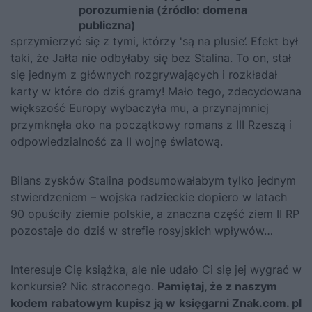
porozumienia (źródło: domena
publiczna)
sprzymierzyć się z tymi, którzy 'są na plusie’. Efekt był
taki, że Jałta nie odbyłaby się bez Stalina. To on, stał
się jednym z głównych rozgrywających i rozkładał
karty w które do dziś gramy! Mało tego, zdecydowana
większość Europy wybaczyła mu, a przynajmniej
przymknęła oko na początkowy romans z III Rzeszą i
odpowiedzialność za II wojnę światową.
Bilans zysków Stalina podsumowałabym tylko jednym
stwierdzeniem – wojska radzieckie dopiero w latach
90 opuściły ziemie polskie, a znaczna część ziem II RP
pozostaje do dziś w strefie rosyjskich wpływów…
Interesuje Cię książka, ale nie udało Ci się jej wygrać w
konkursie? Nic straconego.
Pamiętaj, że z naszym
kodem rabatowym kupisz ją
w
księgarni Znak.com. pl