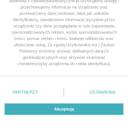
podmioty z ciekawostkihistoryczne.pl uzyskujemy dostęp i
Wskutek tego co wymieniłem Niemcy nawet gdyby
przechowujemy informacje na urządzeniu oraz
przetwarzamy dane osobowe, takie jak unikalne
chciały zaatakować ZSRR to na pewno by były
identyfikatory, standardowe informacje wysyłane przez
znacząco osłabione o ile by były w stanie.
urządzenie czy dane przeglądania w celu zapewniania
spersonalizowanych reklam, wybór spersonalizowanych
Odpowiedz
treści, pomiar reklam i treści, badanie odbiorców oraz
ulepszanie usług. Za zgodą Użytkownika my i Zaufani
Partnerzy możemy używać dokładnych danych
Jeśli chcesz zgłosić
literówkę lub błąd ortograficzny
geolokalizacyjnych oraz aktywnie skanować
kliknij TUTAJ
.
charakterystykę urządzenia do celów identyfikacji.
Ponieważ cenimy Twoją prywatność, prosimy o zgodę na
korzystanie z tych technologii poprzez kliknięcie
Przeglądaj książki historyczne w
„Akceptuję”. Zgoda jest dobrowolna i zawsze możesz ją
najlepszych cenach
zmienić/wycofać klikając przycisk ustawień prywatności
PARTNERZY
USTAWIENIA
znajdujący się w lewym dolnym rogu strony
. Niektóre
rodzaje przetwarzania danych nie wymagają zgody
Odkryj najciekawsze książki historyczne w atrakcyjnych cenach. Sekcja
użytkownika, ale masz prawo sprzeciwić się takiemu
Akceptuję
powstała we współpracy z Lubimyczytac.pl, największą społecznością
przetwarzaniu. Preferencje będą miały zastosowania tylko
miłośników literatury w Polsce – dzięki temu możesz wybierać spośród
na tej witrynie.
tytułów najwyżej ocenianych przez czytelników.