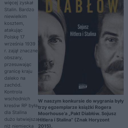
więcej zyskał
Stalin. Bardzo
niewielkim
kosztem,
atakując
Polskę 17
września 1939
r. zajął znaczne
obszary,
przesuwając
granicę kraju
daleko na
zachód.
Kontrola
wschodnich
W naszym konkursie do wygrania były
kresów RP była
trzy egzemplarze książki Rogera
dla Stalina
Moorhouse’a „
Pakt Diabłów. Sojusz
dużo łatwiejsza
Hitlera i Stalina
” (Znak Horyzont
niż niemiecka
2015).