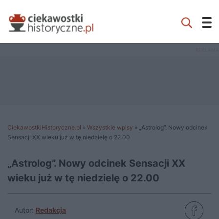
CiekawostkiHistoryczne.pl
»
Wszystkie wpisy
»
„Astrolog”. Nowy odcinek
Sensacji XX wieku już w tę niedzielę o 22.00
„Astrolog”. Nowy odcinek Sensacji XX
wieku już w tę niedzielę o 22.00
Autor:
Redakcja