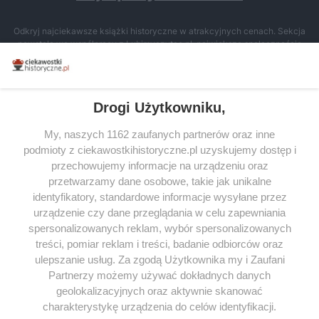
Odkryj najciekawsze książki historyczne w atrakcyjnych cenach. Sekcja
powstała we współpracy z Lubimyczytac.pl, największą społecznością
miłośników literatury w Polsce – dzięki temu możesz wybierać spośród
tytułów najwyżej ocenianych przez czytelników.
Drogi Użytkowniku,
My, naszych 1162 zaufanych partnerów oraz inne
podmioty z ciekawostkihistoryczne.pl uzyskujemy dostęp i
SERWIS
przechowujemy informacje na urządzeniu oraz
przetwarzamy dane osobowe, takie jak unikalne
SPOŁECZNOŚĆ
identyfikatory, standardowe informacje wysyłane przez
WSPÓŁPRACA
urządzenie czy dane przeglądania w celu zapewniania
spersonalizowanych reklam, wybór spersonalizowanych
KONTAKT
treści, pomiar reklam i treści, badanie odbiorców oraz
ulepszanie usług. Za zgodą Użytkownika my i Zaufani
Partnerzy możemy używać dokładnych danych
geolokalizacyjnych oraz aktywnie skanować
ODWIEDŹ RÓWNIEŻ:
charakterystykę urządzenia do celów identyfikacji.