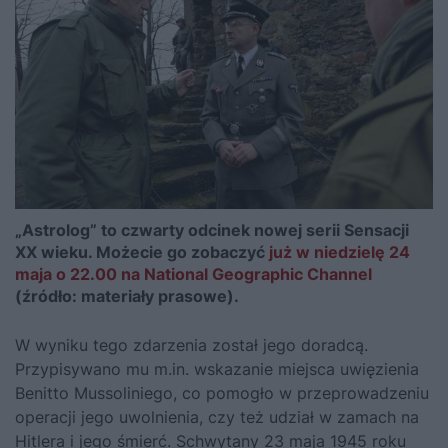
„Astrolog” to czwarty odcinek nowej serii Sensacji
XX wieku. Możecie go zobaczyć
już w niedzielę 24
maja o 22.00 na National Geographic Channel
(źródło: materiały prasowe).
W wyniku tego zdarzenia został jego doradcą.
Przypisywano mu m.in. wskazanie miejsca uwięzienia
Benitto Mussoliniego, co pomogło w przeprowadzeniu
operacji jego uwolnienia, czy też udział w zamach na
Hitlera i jego śmierć. Schwytany 23 maja 1945 roku