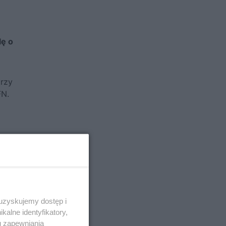
lę o
trzy
FN.
 uzyskujemy dostęp i
alne identyfikatory,
u zapewniania