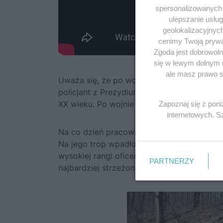
spersonalizowanych r
ulepszanie usłu
geolokalizacyjnyc
cenimy Twoją prywat
Zgoda jest dobrowoln
się w lewym dolnym 
ale masz prawo sp
Uważa się, że po wojnie dowodził tajną o
policjant z Prezydium Policji we Wrocławiu
XX wieku. Po wojnie pozostał w Polsce, u
Zapoznaj się z pon
internetowych. 
Na co dzień pracował jako weterynarz, ale
Na jego trop wpadło UB, ale podczas przesł
wysokiej rangi oficerów SS oraz ich udział 
PARTNERZY
najbardziej strzeżonych tajemnic XX wieku.