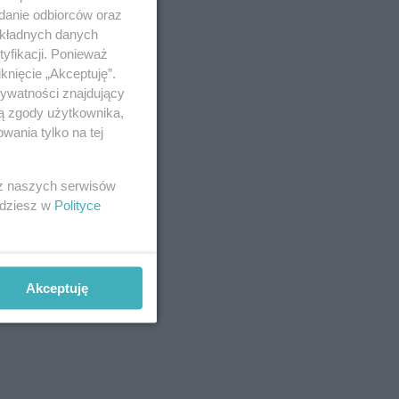
adanie odbiorców oraz
okładnych danych
yfikacji. Ponieważ
knięcie „Akceptuję”.
rywatności znajdujący
ją zgody użytkownika,
wania tylko na tej
ie
skarbu
wia.
 z naszych serwisów
jdziesz w
Polityce
rbu.
Akceptuję