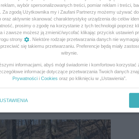
eklam, wybór spersonalizowanych treści, pomiar reklam i treści, b
g. Za zgodą Użytkownika my i Zaufani Partnerzy możemy używać d
h oraz aktywnie skanować charakterystykę urządzenia do celów ident
ność, prosimy o zgodę na korzystanie z tych technologii poprzez kli
a i zawsze możesz ją zmienić/wycofać klikając przycisk ustawień p
rogu strony
. Niektóre rodzaje przetwarzania danych nie wymaga
rzeciwić się takiemu przetwarzaniu. Preferencje będą miały zastoso
rganizacją byłych esesmanów. Herbert Klose, prawdopodobn
witrynie.
, człowiek, który mógł znać miejsce ukrycia największego 
krywając się pod fałszywymi dokumentami nieopodal Wrocła
iższymi informacjami, abyś mógł świadomie i komfortowo korzystać
Szczegółowe informacje dotyczące przetwarzania Twoich danych zna
Prywatności
i
Cookies
oraz po kliknięciu w „Ustawienia”.
 jego głównym zadaniem miało być strzeżenie ukrytego ska
uchania nie zdradził on swojej tajemnicy. To, co łączyło
w rabunku i ukryciu złota jest jedną z niewyjaśnionych i
USTAWIENIA