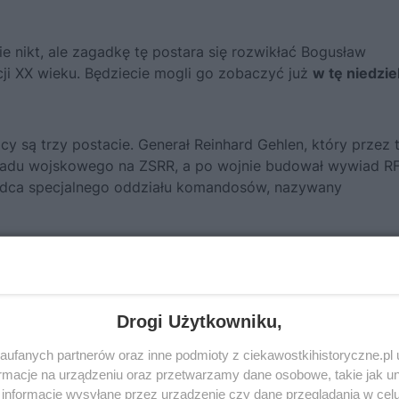
ie nikt, ale zagadkę tę postara się rozwikłać Bogusław
i XX wieku. Będziecie mogli go zobaczyć już
w tę niedzie
cy są trzy postacie. Generał Reinhard Gehlen, który przez 
wiadu wojskowego na ZSRR, a po wojnie budował wywiad R
ódca specjalnego oddziału komandosów, nazywany
Drogi Użytkowniku,
ufanych partnerów oraz inne podmioty z ciekawostkihistoryczne.pl
macje na urządzeniu oraz przetwarzamy dane osobowe, takie jak unik
informacje wysyłane przez urządzenie czy dane przeglądania w cel