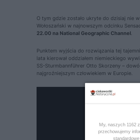
O tym gdzie zostało ukryte do dzisiaj nie w
Wołoszański w najnowszym odcinku Sensacj
22.00 na National Geographic Channel
.
Punktem wyjścia do rozwiązania tej tajemni
lata kierował oddziałem niemieckiego wy
SS-Sturmbannführer Otto Skorzeny – dow
najgroźniejszym człowiekiem w Europie.
My, naszych 1162 za
przechowujemy infor
standardowe 