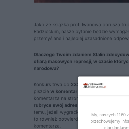
Jako że książka prof. Iwanowa porusza tru
Radzieckim, nasze pytanie będzie wymagał
przemyślane i najlepiej uzasadnione odpowi
Dlaczego Twoim zdaniem Stalin zdecydował
ofiarą masowych represji, w czasie który
narodowa?
Konkurs trwa do
23:59 w poniedziałek 26 
piszcie
w komentarzach pod tym postem
.
komentarza na stronie
upewnijcie się, że 
rubryce swój adres e-mail
(jest on widoczn
temu, jeżeli wygracie, będziemy mogli się
My, naszych 1160 za
to również potwierdzenie, że to Wy jesteś
przechowujemy infor
komentarza.
standardowe 