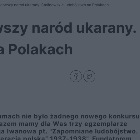
ierwszy naród ukarany. Stalinowskie ludobójstwo na Polakach
wszy naród ukarany.
a Polakach
amach nie było żadnego nowego konkursu
 razem mamy dla Was trzy egzemplarze
aja Iwanowa pt. "Zapomniane ludobójstwo.
peracja polska” 1937–1938". Fundatorem