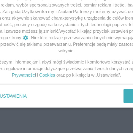
eklam, wybór spersonalizowanych treści, pomiar reklam i treści, b
g. Za zgodą Użytkownika my i Zaufani Partnerzy możemy używać d
h oraz aktywnie skanować charakterystykę urządzenia do celów ident
ność, prosimy o zgodę na korzystanie z tych technologii poprzez kli
a i zawsze możesz ją zmienić/wycofać klikając przycisk ustawień p
rogu strony
. Niektóre rodzaje przetwarzania danych nie wymaga
rzeciwić się takiemu przetwarzaniu. Preferencje będą miały zastoso
witrynie.
iższymi informacjami, abyś mógł świadomie i komfortowo korzystać
Szczegółowe informacje dotyczące przetwarzania Twoich danych zna
W naszym konkursie do wyg
Prywatności
i
Cookies
oraz po kliknięciu w „Ustawienia”.
są trzy egzemplarze książki
Nikołaja Iwanowa pt.
„Zapom
ludobójstwo. Polacy w pańs
USTAWIENIA
Stalina”
(Znak Horyzont 2015