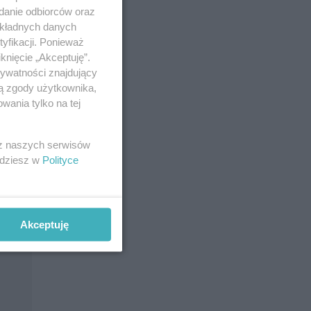
adanie odbiorców oraz
okładnych danych
yfikacji. Ponieważ
knięcie „Akceptuję”.
rywatności znajdujący
ją zgody użytkownika,
wania tylko na tej
 z naszych serwisów
jdziesz w
Polityce
rania
niane
twie
Akceptuję
).