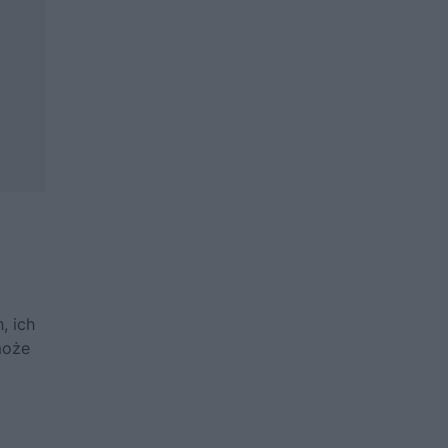
, ich
może