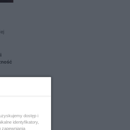
ej
i
eżność
 uzyskujemy dostęp i
alne identyfikatory,
u zapewniania