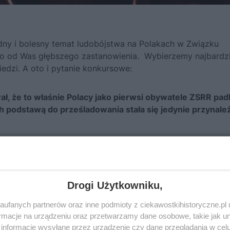
dny i bolesny temat ludobójstwa na Polakach w Związku
o od Was głębszego zastanowienia. Wybierzemy najbardzi
edzi. A oto i pytanie konkursowe:
, że to właśnie Polacy jako pierwsi obywatele ZSRR padl
ch podstawą do prześladowania stała się jedynie przynal
stycznia.
Swoje odpowiedzi
 Przed opublikowaniem
podaliście w odpowiedniej
Drogi Użytkowniku,
y tylko dla redakcji). Dzięki
 z Wami skontaktować. Będzie
ufanych partnerów oraz inne podmioty z ciekawostkihistoryczne.pl
cie autorem danego
macje na urządzeniu oraz przetwarzamy dane osobowe, takie jak unik
informacje wysyłane przez urządzenie czy dane przeglądania w cel