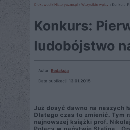
CiekawostkiHistoryczne.pl
»
Wszystkie wpisy
»
Konkurs: P
Konkurs: Pier
ludobójstwo n
Autor:
Redakcja
Data publikacji:
13.01.2015
Już dosyć dawno na naszych ł
Dlatego czas to zmienić. Tym
najnowszej książki prof. Nikoł
Polacy w państwie Stalina. „O