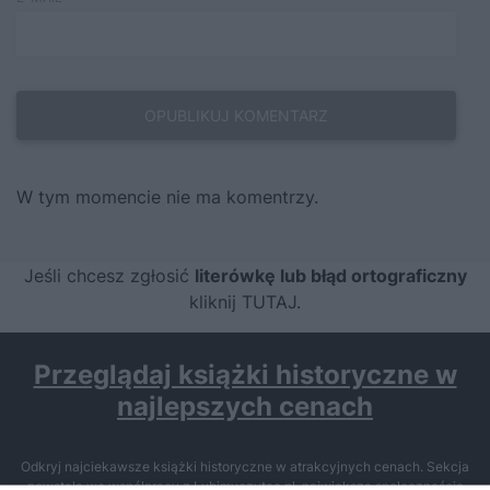
W tym momencie nie ma komentrzy.
Jeśli chcesz zgłosić
literówkę lub błąd ortograficzny
kliknij TUTAJ
.
Przeglądaj książki historyczne w
najlepszych cenach
Odkryj najciekawsze książki historyczne w atrakcyjnych cenach. Sekcja
powstała we współpracy z Lubimyczytac.pl, największą społecznością