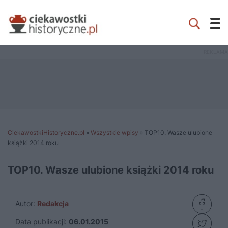
CiekawostkiHistoryczne.pl
»
Wszystkie wpisy
»
TOP10. Wasze ulubione
książki 2014 roku
TOP10. Wasze ulubione książki 2014 roku
Autor:
Redakcja
Data publikacji:
06.01.2015