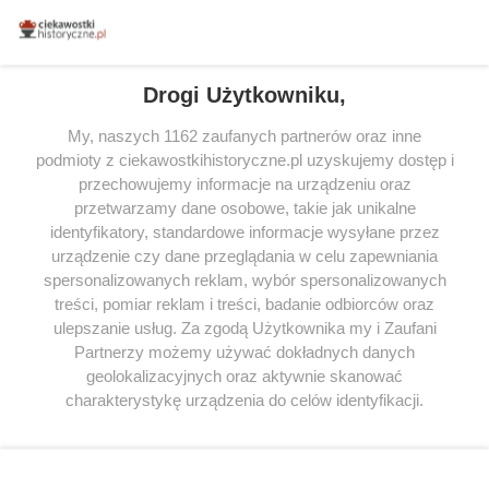
miłośników literatury w Polsce – dzięki temu możesz wybierać spośród
tytułów najwyżej ocenianych przez czytelników.
Drogi Użytkowniku,
My, naszych 1162 zaufanych partnerów oraz inne
podmioty z ciekawostkihistoryczne.pl uzyskujemy dostęp i
SERWIS
przechowujemy informacje na urządzeniu oraz
przetwarzamy dane osobowe, takie jak unikalne
SPOŁECZNOŚĆ
identyfikatory, standardowe informacje wysyłane przez
urządzenie czy dane przeglądania w celu zapewniania
WSPÓŁPRACA
spersonalizowanych reklam, wybór spersonalizowanych
KONTAKT
treści, pomiar reklam i treści, badanie odbiorców oraz
ulepszanie usług. Za zgodą Użytkownika my i Zaufani
Partnerzy możemy używać dokładnych danych
geolokalizacyjnych oraz aktywnie skanować
charakterystykę urządzenia do celów identyfikacji.
ODWIEDŹ RÓWNIEŻ:
Ponieważ cenimy Twoją prywatność, prosimy o zgodę na
korzystanie z tych technologii poprzez kliknięcie
„Akceptuję”. Zgoda jest dobrowolna i zawsze możesz ją