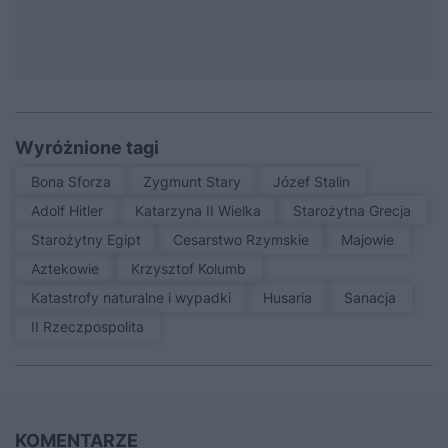
Wyróżnione tagi
Bona Sforza
Zygmunt Stary
Józef Stalin
Adolf Hitler
Katarzyna II Wielka
Starożytna Grecja
Starożytny Egipt
Cesarstwo Rzymskie
Majowie
Aztekowie
Krzysztof Kolumb
Katastrofy naturalne i wypadki
Husaria
sanacja
II Rzeczpospolita
KOMENTARZE