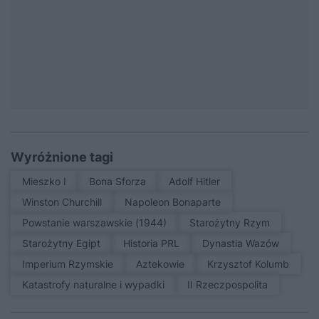
Wyróżnione tagi
Mieszko I
Bona Sforza
Adolf Hitler
Winston Churchill
Napoleon Bonaparte
Powstanie warszawskie (1944)
Starożytny Rzym
Starożytny Egipt
Historia PRL
Dynastia Wazów
Imperium Rzymskie
Aztekowie
Krzysztof Kolumb
Katastrofy naturalne i wypadki
II Rzeczpospolita