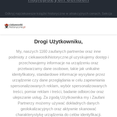
Odkryj najciekawsze książki historyczne w atrakcyjnych cenach. Sekcja
powstała we współpracy z Lubimyczytac.pl, największą społecznością
miłośników literatury w Polsce – dzięki temu możesz wybierać spośród
tytułów najwyżej ocenianych przez czytelników.
Drogi Użytkowniku,
My, naszych 1160 zaufanych partnerów oraz inne
podmioty z ciekawostkihistoryczne.pl uzyskujemy dostęp i
SERWIS
przechowujemy informacje na urządzeniu oraz
przetwarzamy dane osobowe, takie jak unikalne
SPOŁECZNOŚĆ
identyfikatory, standardowe informacje wysyłane przez
WSPÓŁPRACA
urządzenie czy dane przeglądania w celu zapewniania
spersonalizowanych reklam, wybór spersonalizowanych
KONTAKT
treści, pomiar reklam i treści, badanie odbiorców oraz
ulepszanie usług. Za zgodą Użytkownika my i Zaufani
Partnerzy możemy używać dokładnych danych
geolokalizacyjnych oraz aktywnie skanować
ODWIEDŹ RÓWNIEŻ:
charakterystykę urządzenia do celów identyfikacji.