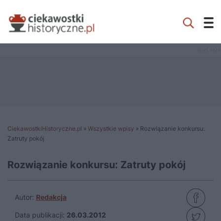
CiekawostkiHistoryczne.pl
»
Wszystkie wpisy
»
Rozwiązanie konkursu:
Zatruty pokój
Rozwiązanie konkursu: Zatruty pokój
Autor:
Redakcja
Data publikacji:
26.03.2012