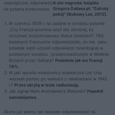
zwycięzców, odpowiedzi
A oto nagroda: książka
Gregora Dallasa pt. "Zatruty
na pytania konkursowe:
pokój" (Bukowy Las, 2012).
W czerwcu 1939 r. na zadane w sondażu pytanie:
„Czy Francja powinna użyć siły zbrojnej, by
utrzymać dotychczasowy status Gdańska?”, 76%
badanych Francuzów odpowiedziało, że tak. Jako
odsetek osób udzielił odpowiedzi twierdzącej w
podobnym sondażu , przeprowadzonym w Wielkiej
Brytanii przez Gallupa?
Podobnie jak we Francji
76%.
W jaki sposób mieszkańcy miasteczka Ust’-Usa
wezwali pomoc po walkach z rebeliantami w 1942
r.?
Przez ukrytą w lesie radiostację.
Jak zginął Mark Andriejewicz Rietiunin?
Popełnił
samobójstwo.
Skoro już wiemy jak należało odpowiedzieć na