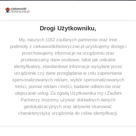
powstała we współpracy z Lubimyczytac.pl, największą społecznością
miłośników literatury w Polsce – dzięki temu możesz wybierać spośród
tytułów najwyżej ocenianych przez czytelników.
Drogi Użytkowniku,
My, naszych 1162 zaufanych partnerów oraz inne
podmioty z ciekawostkihistoryczne.pl uzyskujemy dostęp i
SERWIS
przechowujemy informacje na urządzeniu oraz
przetwarzamy dane osobowe, takie jak unikalne
SPOŁECZNOŚĆ
identyfikatory, standardowe informacje wysyłane przez
urządzenie czy dane przeglądania w celu zapewniania
WSPÓŁPRACA
spersonalizowanych reklam, wybór spersonalizowanych
KONTAKT
treści, pomiar reklam i treści, badanie odbiorców oraz
ulepszanie usług. Za zgodą Użytkownika my i Zaufani
Partnerzy możemy używać dokładnych danych
geolokalizacyjnych oraz aktywnie skanować
charakterystykę urządzenia do celów identyfikacji.
ODWIEDŹ RÓWNIEŻ:
Ponieważ cenimy Twoją prywatność, prosimy o zgodę na
korzystanie z tych technologii poprzez kliknięcie
„Akceptuję”. Zgoda jest dobrowolna i zawsze możesz ją