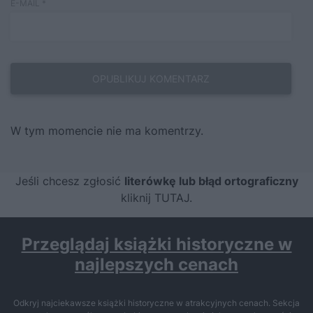
E-MAIL
*
W tym momencie nie ma komentrzy.
Jeśli chcesz zgłosić
literówkę lub błąd ortograficzny
kliknij TUTAJ
.
Przeglądaj książki historyczne w
najlepszych cenach
Odkryj najciekawsze książki historyczne w atrakcyjnych cenach. Sekcja