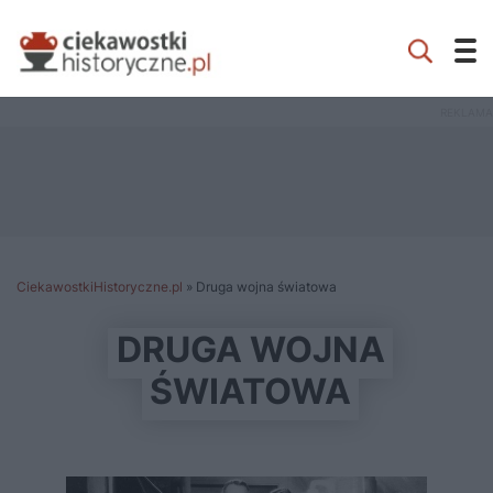
CiekawostkiHistoryczne.pl
»
Druga wojna światowa
DRUGA WOJNA
ŚWIATOWA