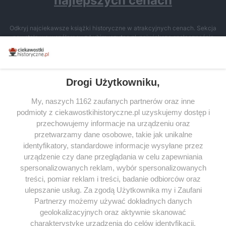
najlepszych cenach
Odkryj najciekawsze książki historyczne w atrakcyjnych cenach. Sekcja
powstała we współpracy z Lubimyczytac.pl, największą społecznością
miłośników literatury w Polsce – dzięki temu możesz wybierać spośród
tytułów najwyżej ocenianych przez czytelników.
Drogi Użytkowniku,
My, naszych 1162 zaufanych partnerów oraz inne
podmioty z ciekawostkihistoryczne.pl uzyskujemy dostęp i
SERWIS
przechowujemy informacje na urządzeniu oraz
przetwarzamy dane osobowe, takie jak unikalne
SPOŁECZNOŚĆ
identyfikatory, standardowe informacje wysyłane przez
WSPÓŁPRACA
urządzenie czy dane przeglądania w celu zapewniania
spersonalizowanych reklam, wybór spersonalizowanych
KONTAKT
treści, pomiar reklam i treści, badanie odbiorców oraz
ulepszanie usług. Za zgodą Użytkownika my i Zaufani
Partnerzy możemy używać dokładnych danych
geolokalizacyjnych oraz aktywnie skanować
ODWIEDŹ RÓWNIEŻ:
charakterystykę urządzenia do celów identyfikacji.