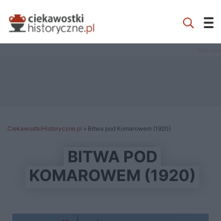
CiekawostkiHistoryczne.pl
»
Bitwa pod Komarowem (1920)
BITWA POD
KOMAROWEM (1920)