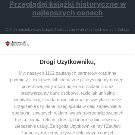
Przeglądaj książki historyczne w
najlepszych cenach
Odkryj najciekawsze książki historyczne w atrakcyjnych cenach. Sekcja
powstała we współpracy z Lubimyczytac.pl, największą społecznością
miłośników literatury w Polsce – dzięki temu możesz wybierać spośród
tytułów najwyżej ocenianych przez czytelników.
Drogi Użytkowniku,
My, naszych 1162 zaufanych partnerów oraz inne
podmioty z ciekawostkihistoryczne.pl uzyskujemy dostęp i
SERWIS
przechowujemy informacje na urządzeniu oraz
przetwarzamy dane osobowe, takie jak unikalne
SPOŁECZNOŚĆ
identyfikatory, standardowe informacje wysyłane przez
WSPÓŁPRACA
urządzenie czy dane przeglądania w celu zapewniania
spersonalizowanych reklam, wybór spersonalizowanych
KONTAKT
treści, pomiar reklam i treści, badanie odbiorców oraz
ulepszanie usług. Za zgodą Użytkownika my i Zaufani
Partnerzy możemy używać dokładnych danych