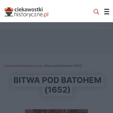
CiekawostkiHistoryczne.pl
»
Bitwa pod Batohem (1652)
BITWA POD BATOHEM
(1652)