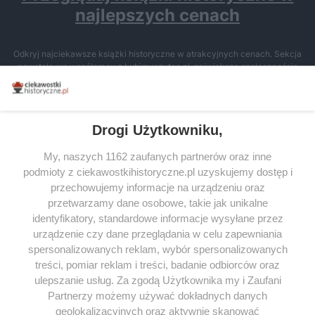
najlepszych cenach
Odkryj najciekawsze książki historyczne w atrakcyjnych cenach. Sekcja
powstała we współpracy z Lubimyczytac.pl, największą społecznością
miłośników literatury w Polsce – dzięki temu możesz wybierać spośród
tytułów najwyżej ocenianych przez czytelników.
Drogi Użytkowniku,
My, naszych 1162 zaufanych partnerów oraz inne
podmioty z ciekawostkihistoryczne.pl uzyskujemy dostęp i
SERWIS
przechowujemy informacje na urządzeniu oraz
przetwarzamy dane osobowe, takie jak unikalne
SPOŁECZNOŚĆ
identyfikatory, standardowe informacje wysyłane przez
WSPÓŁPRACA
urządzenie czy dane przeglądania w celu zapewniania
spersonalizowanych reklam, wybór spersonalizowanych
KONTAKT
treści, pomiar reklam i treści, badanie odbiorców oraz
ulepszanie usług. Za zgodą Użytkownika my i Zaufani
Partnerzy możemy używać dokładnych danych
geolokalizacyjnych oraz aktywnie skanować