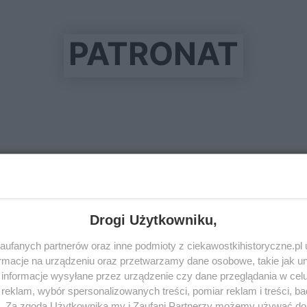
PATRONAT
Drogi Użytkowniku,
ufanych partnerów oraz inne podmioty z ciekawostkihistoryczne.pl
macje na urządzeniu oraz przetwarzamy dane osobowe, takie jak unik
informacje wysyłane przez urządzenie czy dane przeglądania w cel
eklam, wybór spersonalizowanych treści, pomiar reklam i treści, b
g. Za zgodą Użytkownika my i Zaufani Partnerzy możemy używać d