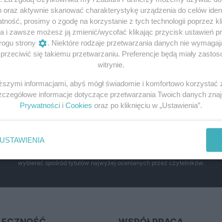
h oraz aktywnie skanować charakterystykę urządzenia do celów ident
ność, prosimy o zgodę na korzystanie z tych technologii poprzez kli
a i zawsze możesz ją zmienić/wycofać klikając przycisk ustawień p
buj
rogu strony
. Niektóre rodzaje przetwarzania danych nie wymaga
a.
rzeciwić się takiemu przetwarzaniu. Preferencje będą miały zastoso
witrynie.
iższymi informacjami, abyś mógł świadomie i komfortowo korzystać
Szczegółowe informacje dotyczące przetwarzania Twoich danych zna
Prywatności
i
Cookies
oraz po kliknięciu w „Ustawienia”.
daj książki historyczne w najlepszyc
USTAWIENIA
enach. Sekcja powstała we współpracy z Lubimyczytac.pl, największą społeczn
wybierać spośród tytułów najwyżej ocenianych przez czytelników.
ŁECZNOŚĆ
WSPÓŁPRACA