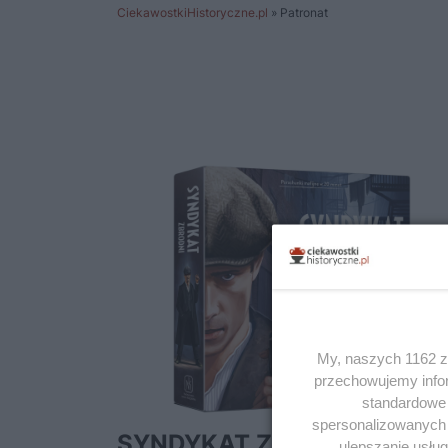
CiekawostkiHistoryczne.pl
»
Patronat
My, naszych 1162 za
przechowujemy infor
standardowe 
spersonalizowanych r
SYNDYKAT ZBRODNI –
ulepszanie usłu