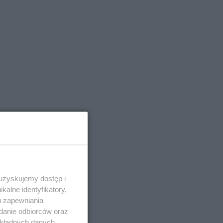
 uzyskujemy dostęp i
alne identyfikatory,
u zapewniania
adanie odbiorców oraz
okładnych danych