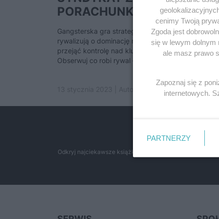
PORACHUNKI MAFIJNE W...
geolokalizacyjnyc
cenimy Twoją prywat
Gangsterska gra strategiczna. Rodziny mafijne
Zgoda jest dobrowoln
rywalizują o dominację nad Nowym Jorkiem. Spró
się w lewym dolnym 
przejąć kontrolę nad kluczowymi dzielnicami miast
ale masz prawo sp
Obserwuj co robi rywal – będzie próbować...
Zapoznaj się z pon
13 stycznia 2023 | Autorzy:
Redakcja
internetowych. 
Przeglą
PARTNERZY
Odkryj najciekawsze książki historyczne w atrakcyjnych c
SERWIS
SPO