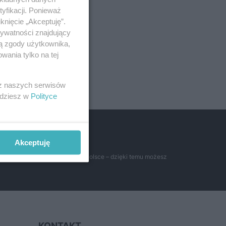
yfikacji. Ponieważ
knięcie „Akceptuję”.
rywatności znajdujący
ją zgody użytkownika,
wania tylko na tej
 z naszych serwisów
jdziesz w
Polityce
h cenach
Akceptuję
ością miłośników literatury w Polsce – dzięki temu możesz
KONTAKT