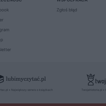
book
Zgłoś błąd
er
agram
op
letter
tac.pl • Największy serwis o książkach
Twojahistoria.pl • 