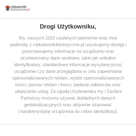
miłośników literatury w Polsce – dzięki temu możesz wybierać spośród
tytułów najwyżej ocenianych przez czytelników.
Drogi Użytkowniku,
My, naszych 1162 zaufanych partnerów oraz inne
podmioty z ciekawostkihistoryczne.pl uzyskujemy dostęp i
SERWIS
przechowujemy informacje na urządzeniu oraz
przetwarzamy dane osobowe, takie jak unikalne
SPOŁECZNOŚĆ
identyfikatory, standardowe informacje wysyłane przez
WSPÓŁPRACA
urządzenie czy dane przeglądania w celu zapewniania
spersonalizowanych reklam, wybór spersonalizowanych
KONTAKT
treści, pomiar reklam i treści, badanie odbiorców oraz
ulepszanie usług. Za zgodą Użytkownika my i Zaufani
Partnerzy możemy używać dokładnych danych
geolokalizacyjnych oraz aktywnie skanować
ODWIEDŹ RÓWNIEŻ:
charakterystykę urządzenia do celów identyfikacji.
Ponieważ cenimy Twoją prywatność, prosimy o zgodę na
korzystanie z tych technologii poprzez kliknięcie
„Akceptuję”. Zgoda jest dobrowolna i zawsze możesz ją