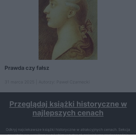
Prawda czy fałsz
31 marca 2025 | Autorzy:
Paweł Czarnecki
Przeglądaj książki historyczne w
najlepszych cenach
Odkryj najciekawsze książki historyczne w atrakcyjnych cenach. Sekcja
powstała we współpracy z Lubimyczytac.pl, największą społecznością