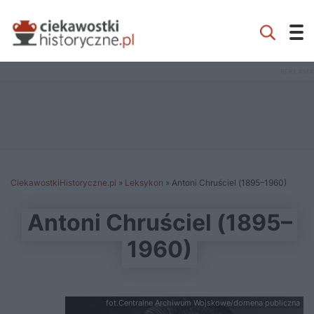
CiekawostkiHistoryczne.pl
»
Leksykon
»
Antoni Chruściel (1895–1960)
Antoni Chruściel (1895–
1960)
fot.Centralne Archiwum Wojskowe/domena publiczna