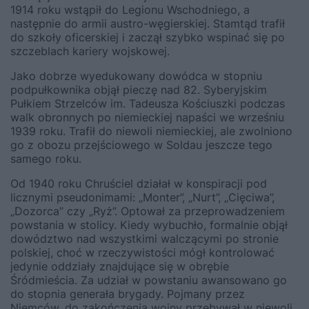
1914 roku wstąpił do Legionu Wschodniego, a
następnie do armii austro-węgierskiej. Stamtąd trafił
do szkoły oficerskiej i zaczął szybko wspinać się po
szczeblach kariery wojskowej.
Jako dobrze wyedukowany dowódca w stopniu
podpułkownika objął pieczę nad 82. Syberyjskim
Pułkiem Strzelców im. Tadeusza Kościuszki podczas
walk obronnych po niemieckiej napaści we wrześniu
1939 roku. Trafił do niewoli niemieckiej, ale zwolniono
go z obozu przejściowego w Soldau jeszcze tego
samego roku.
Od 1940 roku Chruściel działał w konspiracji pod
licznymi pseudonimami: „Monter”, „Nurt”, „Cięciwa”,
„Dozorca” czy „Ryż”. Optował za przeprowadzeniem
powstania w stolicy. Kiedy wybuchło, formalnie objął
dowództwo nad wszystkimi walczącymi po stronie
polskiej, choć w rzeczywistości mógł kontrolować
jedynie oddziały znajdujące się w obrębie
Śródmieścia. Za udział w powstaniu awansowano go
do stopnia generała brygady. Pojmany przez
Niemców, do zakończenia wojny przebywał w niewoli.